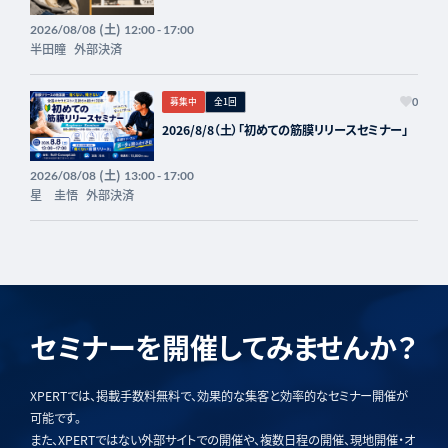
(土)
2026/08/08
12:00 - 17:00
半田瞳
外部決済
募集中
全1回
0
2026/8/8（土）「初めての筋膜リリースセミナー」
(土)
2026/08/08
13:00 - 17:00
星 圭悟
外部決済
セミナーを開催してみませんか？
XPERTでは、掲載手数料無料で、効果的な集客と効率的なセミナー開催が
可能です。
また、XPERTではない外部サイトでの開催や、複数日程の開催、現地開催・オ