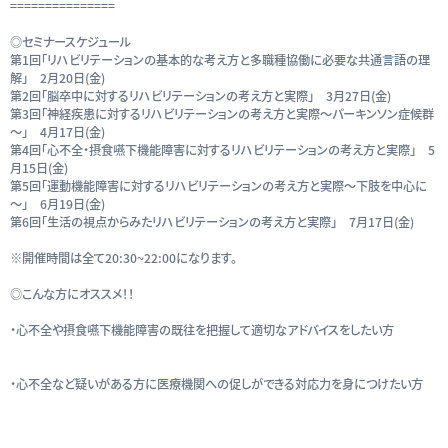
===============
◎セミナースケジュール
第1回「リハビリテーションの基本的な考え方と多職種協働に必要な共通言語の理
解」 2月20日(金)
第2回「脳卒中に対するリハビリテーションの考え方と実際」 3月27日(金)
第3回「神経疾患に対するリハビリテーションの考え方と実際～パーキンソン症候群
～」 4月17日(金)
第4回「心不全・摂食嚥下機能障害に対するリハビリテーションの考え方と実際」 5
月15日(金)
第5回「運動機能障害に対するリハビリテーションの考え方と実際～下肢を中心に
～」 6月19日(金)
第6回「生活の視点からみたリハビリテーションの考え方と実際」 7月17日(金)
※開催時間は全て20:30~22:00になります。
◎こんな方にオススメ！！
・心不全や摂食嚥下機能障害の既往を把握して適切なアドバイスをしたい方
・心不全など疑いがある方に医療機関への促しができる対応力を身につけたい方