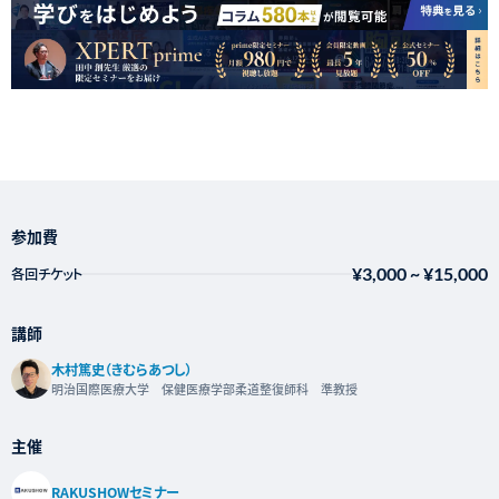
参加費
¥3,000
~
¥15,000
各回チケット
講師
木村篤史（きむらあつし）
明治国際医療大学 保健医療学部柔道整復師科 準教授
主催
RAKUSHOWセミナー