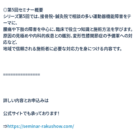
◎第5回セミナー概要
シリーズ第5回では、接骨院・鍼灸院で相談の多い運動器機能障害をテ
ーマに、
腰痛や下肢の障害を中心に、臨床で役立つ知識と施術方法を学びます。
原因の見極めや内科的疾患との鑑別、変形性膝関節症の予備軍への対
応など、
地域で信頼される施術者に必要な対応力を身につける内容です。
===============
詳しい内容とお申込みは
公式サイトでも承っております！
⇒
https://seminar-rakushow.com/