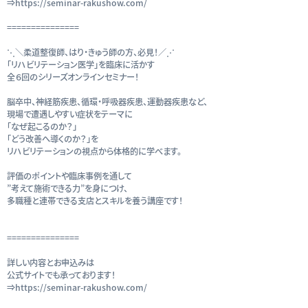
⇒https://seminar-rakushow.com/
===============
⋱＼柔道整復師、はり・きゅう師の方、必見！／⋰
「リハビリテーション医学」を臨床に活かす
全６回のシリーズオンラインセミナー！
脳卒中、神経筋疾患、循環・呼吸器疾患、運動器疾患など、
現場で遭遇しやすい症状をテーマに
「なぜ起こるのか？」
「どう改善へ導くのか？」を
リハビリテーションの視点から体格的に学べます。
評価のポイントや臨床事例を通して
”考えて施術できる力”を身につけ、
多職種と連帯できる支店とスキルを養う講座です！
===============
詳しい内容とお申込みは
公式サイトでも承っております！
⇒https://seminar-rakushow.com/