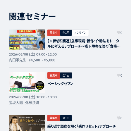
関連セミナー
募集中
全1回
オンライン
0
【※締切り間近】食事環境・操作・介助法をトータ
ルに考えるアプローチ～嚥下障害を防ぐ「食事介
助」の実際～講師：内田学先生【主催：セラピスト
(土)
2026/08/08
09:00 - 12:00
フォーライフ】
内田学先生
¥4,500
~
¥5,000
募集中
全1回
0
ベーシックセブン
(土)
2026/08/08
10:00 - 13:00
脇坂大陽
外部決済
募集中
全1回
0
繰り返す頭痛を解く「感作リセット」アプローチ