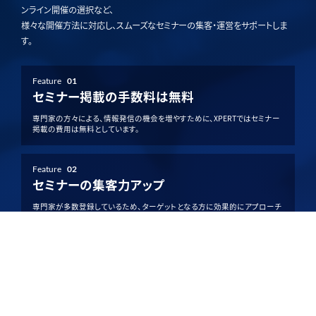
ンライン開催の選択など、
様々な開催方法に対応し、スムーズなセミナーの集客・運営をサポートしま
す。
Feature
01
セミナー掲載の手数料は無料
専門家の方々による、情報発信の機会を増やすために、XPERTではセミナー
掲載の費用は無料としています。
Feature
02
セミナーの集客力アップ
専門家が多数登録しているため、ターゲットとなる方に効果的にアプローチ
でき、集客力アップが期待できます。
Feature
03
柔軟な開催方法を選択可能
XPERTでは、単日開催・複数日程の開催の選択や、現地・オンライン開催の
選択など、様々な開催方法を提供しています。