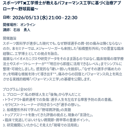
スポーツPT✖️工学博士が教えるパフォーマンス工学に基づく治療アプ
ローチ〜野球肩編〜
2026/05/13 (水) 21:00 - 22:30
日時：
開催場所：
オンライン
講師：
石谷 勇人
開催趣旨
スポーツ医科学が進歩した現代でも、なぜ野球選手の肩・肘の痛みは無くならない
のか。 本セミナーでは、メジャーリーガーも来院した「船橋整形外科」での豊富な臨床
経験に、工学博士としての視点を融合。
複雑なバイオメカニクスや研究データをそのまま語るのではなく、臨床現場の理学療
法士やスポーツトレーナーが**「明日から即座に活用できるレベル」までシンプルに
整理・可視化しました。 感覚的な「硬い・弱い」を脱却し、「なぜその選手が痛めたの
か」を明確な根拠を持って導き出す**。痛みからの回復とパフォーマンス向上を両立
させる実践的戦略「パフォーマンス工学」の基礎を公開します。
プログラム（全90分）
1. プロローグ：私の野球人生と「後悔」から学んだこと
• トライアウト最終選考での負傷：選手人生を左右する障害予防の真の意義。
• セラピスト・トレーナーが向き合うべき「選手の想い」。
2. 船橋整形外科で学んだ「野球肩評価」の真髄
• トップアスリートを救ってきた評価の視点と、現象の「言語化」。
• 臨床で見逃してはいけない肩関節・肩甲帯の重要ポイント。
3. 研究機関にいたからこそ見えた「現場での活用術」