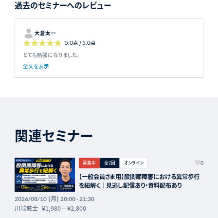
過去のセミナーへのレビュー
大倉太一
5.0
点 /
5.0
点
とても勉強になりました。
全文を表示
関連セミナー
募集中
全2回
オンライン
0
【一般会員さま用】股関節障害における異常歩行
を紐解く｜見逃し配信あり・資料配布あり
(月)
2026/08/10
20:00 - 21:30
川端悠士
¥1,980
~
¥2,800