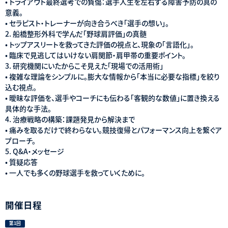
• トライアウト最終選考での負傷：選手人生を左右する障害予防の真の
意義。
• セラピスト・トレーナーが向き合うべき「選手の想い」。
2. 船橋整形外科で学んだ「野球肩評価」の真髄
• トップアスリートを救ってきた評価の視点と、現象の「言語化」。
• 臨床で見逃してはいけない肩関節・肩甲帯の重要ポイント。
3. 研究機関にいたからこそ見えた「現場での活用術」
• 複雑な理論をシンプルに。膨大な情報から「本当に必要な指標」を絞り
込む視点。
• 曖昧な評価を、選手やコーチにも伝わる「客観的な数値」に置き換える
具体的な手法。
4. 治療戦略の構築：課題発見から解決まで
• 痛みを取るだけで終わらない。競技復帰とパフォーマンス向上を繋ぐア
プローチ。
5. Q&A・メッセージ
• 質疑応答
• 一人でも多くの野球選手を救っていくために。
開催日程
第1回