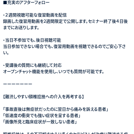
■充実のアフターフォロー
・２週間視聴可能な復習動画を配信
録画した復習用動画を2週間限定で公開します。セミナー終了後４日後
までにお送りします。
・当日不参加でも、後日視聴可能
当日参加できない場合でも、復習用動画を視聴できるのでご安心下さ
い。
・受講後の質問にも継続して対応
オープンチャット機能を使用し、いつでも質問が可能です。
ーーーーーーー
【難渋しやすい頸椎捻挫への介入を再考する】
「事故直後は無症状だったのに翌日から痛みを訴える患者」
「低速度の衝突でも強い症状を呈する患者」
「画像所見と臨床症状が一致しない患者」
頚椎捻挫は、その不可解さゆえに多くのセラピストが治療に難渋する疾