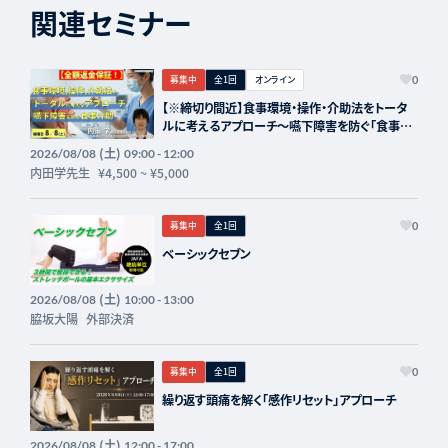
関連セミナー
募集中
全1回
オンライン
0
【※締切り間近】食事環境・操作・介助法をトータ
ルに考えるアプローチ～嚥下障害を防ぐ「食事介
助」の実際～講師：内田学先生【主催：セラピスト
(土)
2026/08/08
09:00 - 12:00
フォーライフ】
内田学先生
¥4,500
~
¥5,000
募集中
全1回
0
ベーシックセブン
(土)
2026/08/08
10:00 - 13:00
脇坂大陽
外部決済
募集中
全1回
0
繰り返す頭痛を解く「感作リセット」アプローチ
(土)
2026/08/08
12:00 - 17:00