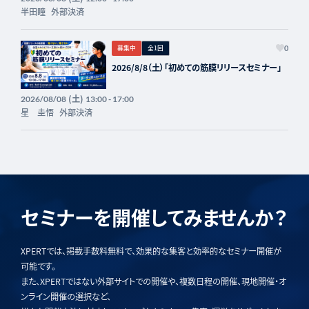
半田瞳
外部決済
募集中
全1回
0
2026/8/8（土）「初めての筋膜リリースセミナー」
(土)
2026/08/08
13:00 - 17:00
星 圭悟
外部決済
セミナーを開催してみませんか？
XPERTでは、掲載手数料無料で、効果的な集客と効率的なセミナー開催が
可能です。
また、XPERTではない外部サイトでの開催や、複数日程の開催、現地開催・オ
ンライン開催の選択など、