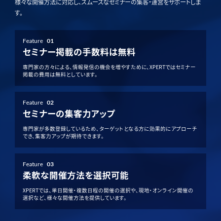
様々な開催方法に対応し、スムーズなセミナーの集客・運営をサポートしま
す。
Feature
01
セミナー掲載の手数料は無料
専門家の方々による、情報発信の機会を増やすために、XPERTではセミナー
掲載の費用は無料としています。
Feature
02
セミナーの集客力アップ
専門家が多数登録しているため、ターゲットとなる方に効果的にアプローチ
でき、集客力アップが期待できます。
Feature
03
柔軟な開催方法を選択可能
XPERTでは、単日開催・複数日程の開催の選択や、現地・オンライン開催の
選択など、様々な開催方法を提供しています。