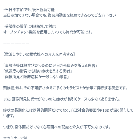
・当日不参加でも、後日視聴可能
当日参加できない場合でも、復習用動画を視聴できるのでご安心下さい。
・受講後の質問にも継続して対応
オープンチャット機能を使用し、いつでも質問が可能です。
ーーーーーーー
【難渋しやすい頸椎捻挫への介入を再考する】
「事故直後は無症状だったのに翌日から痛みを訴える患者」
「低速度の衝突でも強い症状を呈する患者」
「画像所見と臨床症状が一致しない患者」
頚椎捻挫は、その不可解さゆえに多くのセラピストが治療に難渋する疾患です。
また、画像所見に異常がないのに症状が長引くケースも少なくありません。
症状の長期化には器質的問題だけでなく、心理社会的要因やPTSDが深く関与して
います。
つまり、身体面だけでなく心理面への配慮と介入が不可欠なのです。
本セミナーでは、