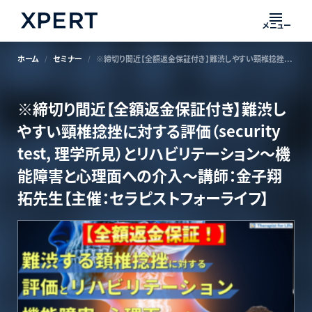
メニュー
ホーム
セミナー
※締切り間近【全額返金保証付き】難渋しやすい頸椎捻挫に対する評価（security test, 理学所見）とリハビリテーション～機能障害と心理面への介入～講師：金子翔拓先生【主催：セラピストフォーライフ】
※締切り間近【全額返金保証付き】難渋し
やすい頸椎捻挫に対する評価（security
test, 理学所見）とリハビリテーション～機
能障害と心理面への介入～講師：金子翔
拓先生【主催：セラピストフォーライフ】