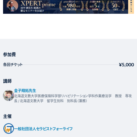
参加費
¥5,000
各回チケット
講師
金子翔拓先⽣
北海道文教大学医療保険科学部リハビリテーション学科作業療法学 教授 専攻
長 / 北海道文教大学 留学生別科 別科長（兼務）
主催
一般社団法人セラピストフォーライフ