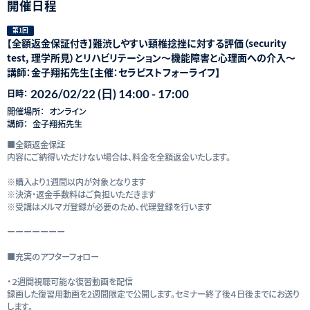
開催日程
第1回
【全額返金保証付き】難渋しやすい頸椎捻挫に対する評価（security
test, 理学所見）とリハビリテーション～機能障害と心理面への介入～
講師：金子翔拓先生【主催：セラピストフォーライフ】
2026/02/22 (日) 14:00 - 17:00
日時：
開催場所：
オンライン
講師：
金子翔拓先⽣
■全額返金保証
内容にご納得いただけない場合は、料金を全額返金いたします。
※購入より1週間以内が対象となります
※決済・返金手数料はご負担いただきます
※受講はメルマガ登録が必要のため、代理登録を行います
ーーーーーーー
■充実のアフターフォロー
・２週間視聴可能な復習動画を配信
録画した復習用動画を2週間限定で公開します。セミナー終了後４日後までにお送り
します。