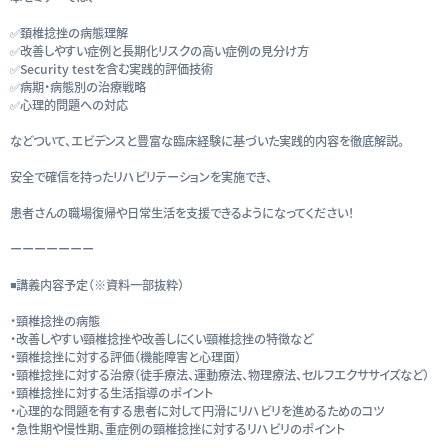
✅頚椎捻挫の病態理解
✅改善しやすい症例と長期化リスクの高い症例の見分け方
✅Security testを含む実践的評価技術
✅病期・病態別の治療戦略
✅心理的問題への対応
などついて、エビデンスと豊富な臨床経験に基づいた実践的内容を徹底解説。
安全で確信を持ったリハビリテーションを実施でき、
患者さんの職場復帰や日常生活を支援できるようになってください！
ーーーーーーー
◾️講義内容予定（※資料一部抜粋）
・頸椎捻挫の病態
・改善しやすい頸椎捻挫や改善しにくい頸椎捻挫の特徴など
・頸椎捻挫に対する評価（機能障害と心理面）
・頸椎捻挫に対する治療（徒手療法、運動療法、物理療法、セルフエクササイズなど）
・頸椎捻挫に対する生活指導のポイント
・心理的な問題を有する患者に対して円滑にリハビリを進めるためのコツ
・急性期や慢性期、重症例の頸椎捻挫に対するリハビリのポイント