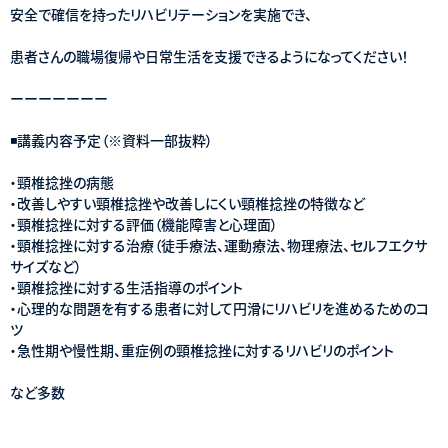
安全で確信を持ったリハビリテーションを実施でき、
患者さんの職場復帰や日常生活を支援できるようになってください！
ーーーーーーー
◾️講義内容予定（※資料一部抜粋）
・頸椎捻挫の病態
・改善しやすい頸椎捻挫や改善しにくい頸椎捻挫の特徴など
・頸椎捻挫に対する評価（機能障害と心理面）
・頸椎捻挫に対する治療（徒手療法、運動療法、物理療法、セルフエクサ
サイズなど）
・頸椎捻挫に対する生活指導のポイント
・心理的な問題を有する患者に対して円滑にリハビリを進めるためのコ
ツ
・急性期や慢性期、重症例の頸椎捻挫に対するリハビリのポイント
など多数