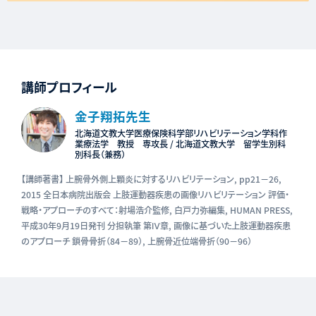
講師プロフィール
金子翔拓先⽣
北海道文教大学医療保険科学部リハビリテーション学科作
業療法学 教授 専攻長 / 北海道文教大学 留学生別科
別科長（兼務）
【講師著書】 上腕骨外側上顆炎に対するリハビリテーション, pp21－26,
2015 全日本病院出版会 上肢運動器疾患の画像リハビリテーション 評価・
戦略・アプローチのすべて：射場浩介監修, 白戸力弥編集, HUMAN PRESS,
平成30年9月19日発刊 分担執筆 第Ⅳ章, 画像に基づいた上肢運動器疾患
のアプローチ 鎖骨骨折（84－89）, 上腕骨近位端骨折（90－96）