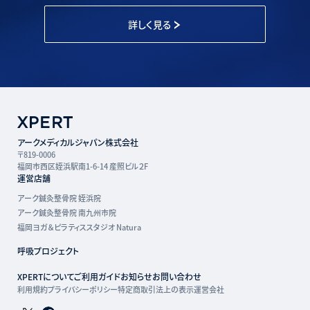
詳しく見る
アークメディカルジャパン株式会社
〒819-0006
福岡市西区姪浜駅南1-6-14 産照ビル２F
運営店舗
アーク鍼灸整骨院 姪浜院
アーク鍼灸整骨院 南九州市院
福岡ヨガ＆ピラティススタジオ Natura
呼吸プロジェクト
XPERTについて
ご利用ガイド
お知らせ
お問い合わせ
利用規約
プライバシーポリシー
特定商取引法上の表示
運営会社