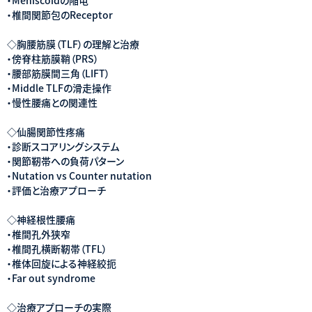
・椎間関節包のReceptor
◇胸腰筋膜（TLF）の理解と治療
・傍脊柱筋膜鞘（PRS）
・腰部筋膜間三角（LIFT）
・Middle TLFの滑走操作
・慢性腰痛との関連性
◇仙腸関節性疼痛
・診断スコアリングシステム
・関節靭帯への負荷パターン
・Nutation vs Counter nutation
・評価と治療アプローチ
◇神経根性腰痛
・椎間孔外狭窄
・椎間孔横断靭帯（TFL）
・椎体回旋による神経絞扼
・Far out syndrome
◇治療アプローチの実際