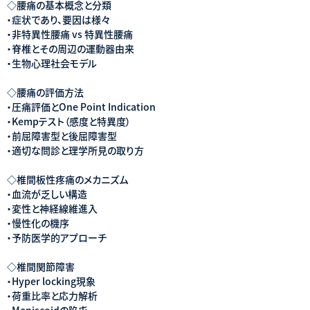
◇腰痛の基本概念と分類
・症状であり、要因は様々
・非特異性腰痛 vs 特異性腰痛
・脊椎とその周辺の運動器由来
・生物心理社会モデル
◇腰痛の評価方法
・圧痛評価とOne Point Indication
・Kempテスト（感度と特異度）
・前屈障害型と後屈障害型
・適切な問診と理学所見の取り方
◇椎間板性疼痛のメカニズム
・血流が乏しい構造
・変性と神経線維進入
・慢性化の機序
・予防医学的アプローチ
◇椎間関節障害
・Hyper locking現象
・荷重比率と応力解析
・Meniscoidの陥屯