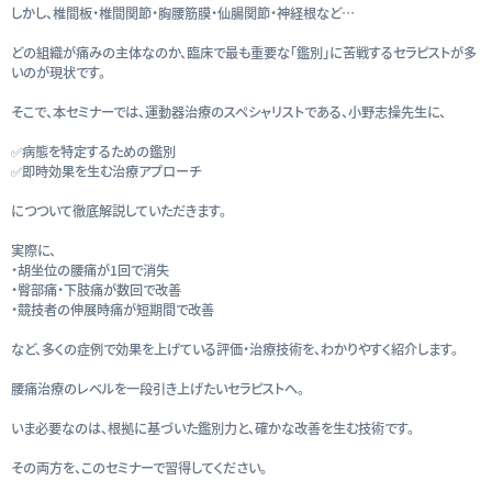
しかし、椎間板・椎間関節・胸腰筋膜・仙腸関節・神経根など…
どの組織が痛みの主体なのか、臨床で最も重要な「鑑別」に苦戦するセラピストが多
いのが現状です。
そこで、本セミナーでは、運動器治療のスペシャリストである、小野志操先生に、
✅病態を特定するための鑑別
✅即時効果を生む治療アプローチ
につついて徹底解説していただきます。
実際に、
・胡坐位の腰痛が1回で消失
・臀部痛・下肢痛が数回で改善
・競技者の伸展時痛が短期間で改善
など、多くの症例で効果を上げている評価・治療技術を、わかりやすく紹介します。
腰痛治療のレベルを一段引き上げたいセラピストへ。
いま必要なのは、根拠に基づいた鑑別力と、確かな改善を生む技術です。
その両方を、このセミナーで習得してください。