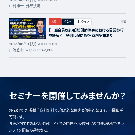
中村雄一
外部決済
募集中
全2回
オンライン
0
【一般会員さま用】股関節障害における異常歩行
を紐解く｜見逃し配信あり・資料配布あり
(月)
2026/08/10
20:00 - 21:30
川端悠士
¥1,980
~
¥2,800
セミナーを開催してみませんか？
XPERTでは、掲載手数料無料で、効果的な集客と効率的なセミナー開催が
可能です。
また、XPERTではない外部サイトでの開催や、複数日程の開催、現地開催・オ
ンライン開催の選択など、