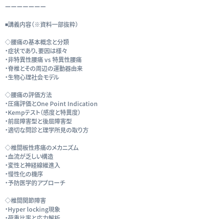
ーーーーーーー
◾️講義内容（※資料一部抜粋）
◇腰痛の基本概念と分類
・症状であり、要因は様々
・非特異性腰痛 vs 特異性腰痛
・脊椎とその周辺の運動器由来
・生物心理社会モデル
◇腰痛の評価方法
・圧痛評価とOne Point Indication
・Kempテスト（感度と特異度）
・前屈障害型と後屈障害型
・適切な問診と理学所見の取り方
◇椎間板性疼痛のメカニズム
・血流が乏しい構造
・変性と神経線維進入
・慢性化の機序
・予防医学的アプローチ
◇椎間関節障害
・Hyper locking現象
・荷重比率と応力解析