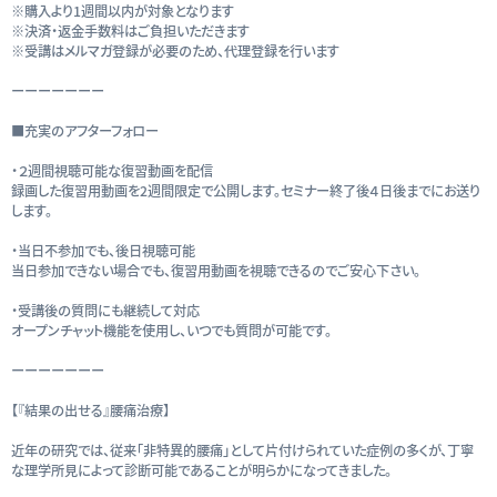
※購入より1週間以内が対象となります
※決済・返金手数料はご負担いただきます
※受講はメルマガ登録が必要のため、代理登録を行います
ーーーーーーー
■充実のアフターフォロー
・２週間視聴可能な復習動画を配信
録画した復習用動画を2週間限定で公開します。セミナー終了後４日後までにお送り
します。
・当日不参加でも、後日視聴可能
当日参加できない場合でも、復習用動画を視聴できるのでご安心下さい。
・受講後の質問にも継続して対応
オープンチャット機能を使用し、いつでも質問が可能です。
ーーーーーーー
【『結果の出せる』腰痛治療】
近年の研究では、従来「非特異的腰痛」として片付けられていた症例の多くが、丁寧
な理学所見によって診断可能であることが明らかになってきました。