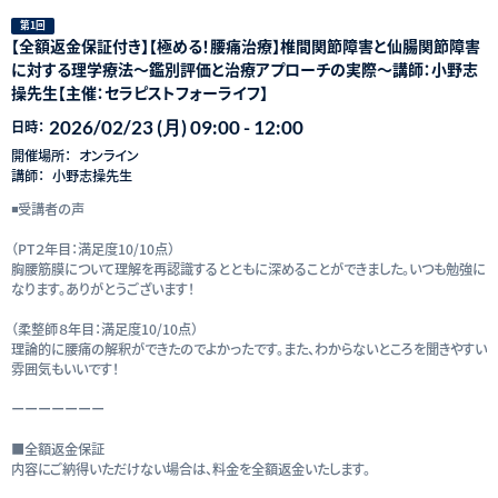
第1回
【全額返金保証付き】【極める！腰痛治療】椎間関節障害と仙腸関節障害
に対する理学療法～鑑別評価と治療アプローチの実際～講師：⼩野志
操先生【主催：セラピストフォーライフ】
2026/02/23 (月) 09:00 - 12:00
日時：
開催場所：
オンライン
講師：
⼩野志操先生
◾️受講者の声
（PT２年目：満足度10/10点）
胸腰筋膜について理解を再認識するとともに深めることができました。いつも勉強に
なります。ありがとうございます！
（柔整師８年目：満足度10/10点）
理論的に腰痛の解釈ができたのでよかったです。また、わからないところを聞きやすい
雰囲気もいいです！
ーーーーーーー
■全額返金保証
内容にご納得いただけない場合は、料金を全額返金いたします。