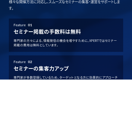
様々な開催方法に対応し、スムーズなセミナーの集客・運営をサポートしま
す。
Feature
01
セミナー掲載の手数料は無料
専門家の方々による、情報発信の機会を増やすために、XPERTではセミナー
掲載の費用は無料としています。
Feature
02
セミナーの集客力アップ
専門家が多数登録しているため、ターゲットとなる方に効果的にアプローチ
でき、集客力アップが期待できます。
Feature
03
柔軟な開催方法を選択可能
XPERTでは、単日開催・複数日程の開催の選択や、現地・オンライン開催の
選択など、様々な開催方法を提供しています。