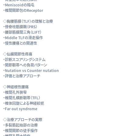
・Meniscoidの陥屯
・椎間関節包のReceptor
◇胸腰筋膜（TLF）の理解と治療
・傍脊柱筋膜鞘（PRS）
・腰部筋膜間三角（LIFT）
・Middle TLFの滑走操作
・慢性腰痛との関連性
◇仙腸関節性疼痛
・診断スコアリングシステム
・関節靭帯への負荷パターン
・Nutation vs Counter nutation
・評価と治療アプローチ
◇神経根性腰痛
・椎間孔外狭窄
・椎間孔横断靭帯（TFL）
・椎体回旋による神経絞扼
・Far out syndrome
◇治療アプローチの実際
・多裂筋起始部の治療
・椎間関節の徒手操作
・椎間孔開大操作