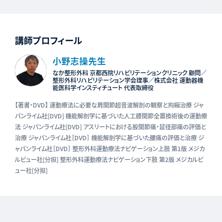
講師プロフィール
⼩野志操先生
なか整形外科 京都⻄院リハビリテーションクリニック 顧問／
整形外科リハビリテーション学会理事／株式会社 運動器機
能医科学インスティチュート 代表取締役
【著書・DVD】 運動療法に必要な肩関節超⾳波解剖の観察と拘縮治療 ジャ
パンライム社[DVD] 機能解剖学に基づいた⼈⼯膝関節全置換術後の運動療
法 ジャパンライム社[DVD] アスリートにおける股関節痛・⿏径部痛の評価と
治療 ジャパンライム社［DVD］ 機能解剖学に基づいた腰痛の評価と治療 ジ
ャパンライム社［DVD］ 整形外科運動療法ナビゲーション上肢 第1版 メジカ
ルビュー社[分担] 整形外科運動療法ナビゲーション下肢 第2版 メジカルビ
ュー社[分担]