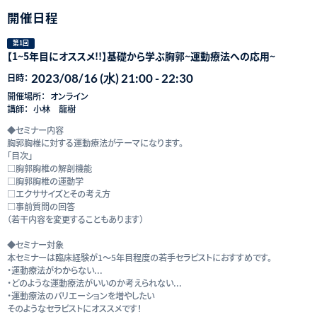
開催日程
第1回
【1~5年目にオススメ!!】基礎から学ぶ胸郭~運動療法への応用~
2023/08/16 (水) 21:00 - 22:30
日時：
開催場所：
オンライン
講師：
小林 龍樹
◆セミナー内容
胸郭胸椎に対する運動療法がテーマになります。
「目次」
□胸郭胸椎の解剖機能
□胸郭胸椎の運動学
□エクササイズとその考え方
□事前質問の回答
（若干内容を変更することもあります）
◆セミナー対象
本セミナーは臨床経験が1〜5年目程度の若手セラピストにおすすめです。
・運動療法がわからない...
・どのような運動療法がいいのか考えられない...
・運動療法のバリエーションを増やしたい
そのようなセラピストにオススメです！