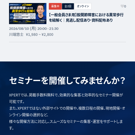
募集中
全2回
オンライン
0
【一般会員さま用】股関節障害における異常歩行
を紐解く｜見逃し配信あり・資料配布あり
(月)
2026/08/10
20:00 - 21:30
川端悠士
¥1,980
~
¥2,800
セミナーを開催してみませんか？
XPERTでは、掲載手数料無料で、効果的な集客と効率的なセミナー開催が
可能です。
また、XPERTではない外部サイトでの開催や、複数日程の開催、現地開催・オ
ンライン開催の選択など、
様々な開催方法に対応し、スムーズなセミナーの集客・運営をサポートしま
す。