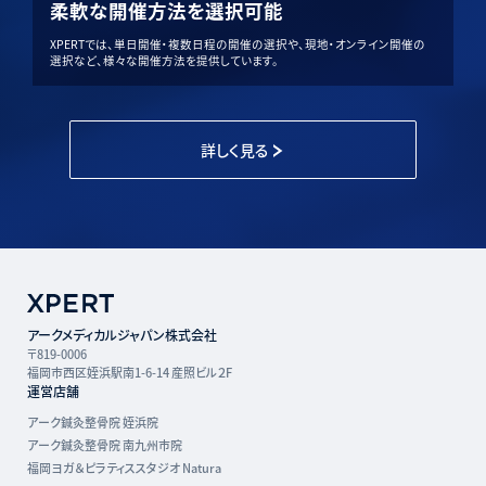
柔軟な開催方法を選択可能
XPERTでは、単日開催・複数日程の開催の選択や、現地・オンライン開催の
選択など、様々な開催方法を提供しています。
詳しく見る
アークメディカルジャパン株式会社
〒819-0006
福岡市西区姪浜駅南1-6-14 産照ビル２F
運営店舗
アーク鍼灸整骨院 姪浜院
アーク鍼灸整骨院 南九州市院
福岡ヨガ＆ピラティススタジオ Natura