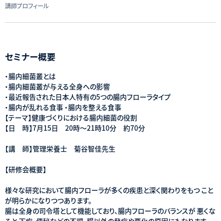
講師プロフィール
セミナー概要
・腸内細菌叢とは
・腸内細菌叢が与える全身への影響
・最近報告された日本人特有の5つの腸内フローラタイプ
・腸内が乱れる食事 ・腸内を整える食事
【テーマ】健康づくりにおける腸内細菌の役割
【日 時】7月15日 20時〜21時10分 約70分
【講 師】管理栄養士 菊谷智佳先生
【研修会概要】
様々な研究において腸内フローラが多くの疾患と深く関わりをもつ こと
が明らかになりつつあります。
腸は全身の司令塔として機能しており、腸内フローラのバランスが 悪くな
ると 下痢、便秘などの不調、腸以外の発症や悪化の原因にもなります。