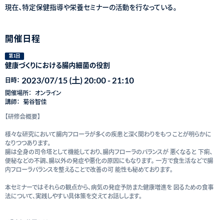
現在、特定保健指導や栄養セミナーの活動を行なっている。
開催日程
第1回
健康づくりにおける腸内細菌の役割
2023/07/15 (土) 20:00 - 21:10
日時：
開催場所：
オンライン
講師：
菊谷智佳
【研修会概要】
様々な研究において腸内フローラが多くの疾患と深く関わりをもつ ことが明らかに
なりつつあります。
腸は全身の司令塔として機能しており、腸内フローラのバランスが 悪くなると 下痢、
便秘などの不調、腸以外の発症や悪化の原因にもなります。 一方で食生活などで腸
内フローラバランスを整えることで改善の可 能性も秘めております。
本セミナーではそれらの観点から、病気の発症予防また健康増進を 図るための食事
法について、実践しやすい具体策を交えてお話しします。