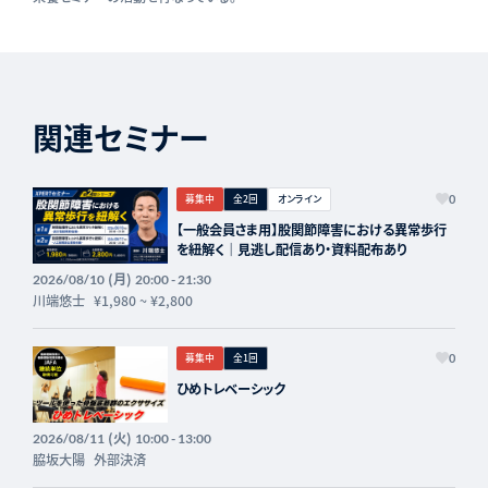
関連セミナー
募集中
全2回
オンライン
0
【一般会員さま用】股関節障害における異常歩行
を紐解く｜見逃し配信あり・資料配布あり
(月)
2026/08/10
20:00 - 21:30
川端悠士
¥1,980
~
¥2,800
募集中
全1回
0
ひめトレベーシック
(火)
2026/08/11
10:00 - 13:00
脇坂大陽
外部決済