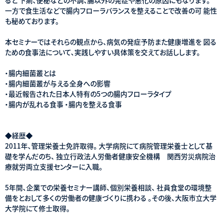
一方で食生活などで腸内フローラバランスを整えることで改善の可 能性
も秘めております。
本セミナーではそれらの観点から、病気の発症予防また健康増進を 図る
ための食事法について、実践しやすい具体策を交えてお話しします。
・腸内細菌叢とは
・腸内細菌叢が与える全身への影響
・最近報告された日本人特有の5つの腸内フローラタイプ
・腸内が乱れる食事 ・腸内を整える食事
◆経歴◆
2011年、管理栄養士免許取得。 大学病院にて病院管理栄養士として基
礎を学んだのち、 独立行政法人労働者健康安全機構 関西労災病院治
療就労両立支援センターに入職。
5年間、企業での栄養セミナー講師、個別栄養相談、 社員食堂の環境整
備をとおして多くの労働者の健康づくりに携わる 。その後、大阪市立大学
大学院にて修士取得。