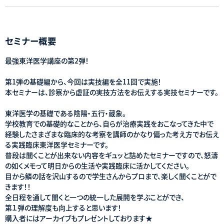
セミナー概要
最強東洋医学講座の第2弾！
第1弾の基礎編から、今回は実技編を全11回で実施！
本セミナーは、診察から虚証の実技方法をお伝えする実技セミナーです。
東洋医学の基礎である陰陽・五行・蔵象。
学校教育での基礎的なことから、自らが治療実践をおこなってきた中で
経験したさまざまな臨床的な考察を講師のかなり偏った考え方でお伝え
る実践臨床東洋医学セミナーです。
普段は聞くことが出来ない内容をギュッと詰めたセミナーですので、怒濤
の如くメモって明日からの生活や実践臨床に活かしてください。
目から鱗の話を沢山するので学生さんからプロまで、楽しく聞くことがで
きます！！
全日程を通して聞くと一つの統一した展開を学ぶことができ、
第１弾の理解度も向上すると思います！
購入者にはアーカイブもプレゼントしております★