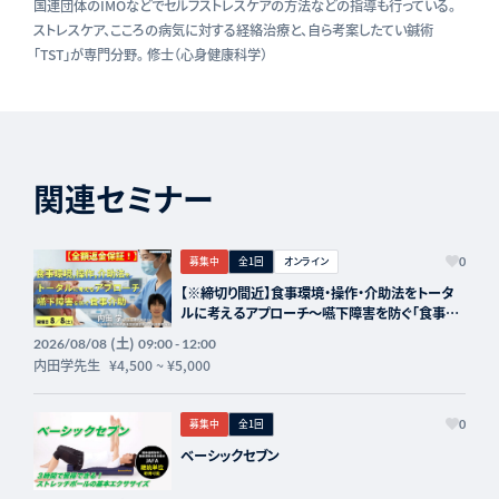
国連団体のIMOなどでセルフストレスケアの方法などの指導も行っている。
ストレスケア、こころの病気に対する経絡治療と、自ら考案したてい鍼術
「TST」が専門分野。 修士（心身健康科学）
関連セミナー
募集中
全1回
オンライン
0
【※締切り間近】食事環境・操作・介助法をトータ
ルに考えるアプローチ～嚥下障害を防ぐ「食事介
助」の実際～講師：内田学先生【主催：セラピスト
(土)
2026/08/08
09:00 - 12:00
フォーライフ】
内田学先生
¥4,500
~
¥5,000
募集中
全1回
0
ベーシックセブン