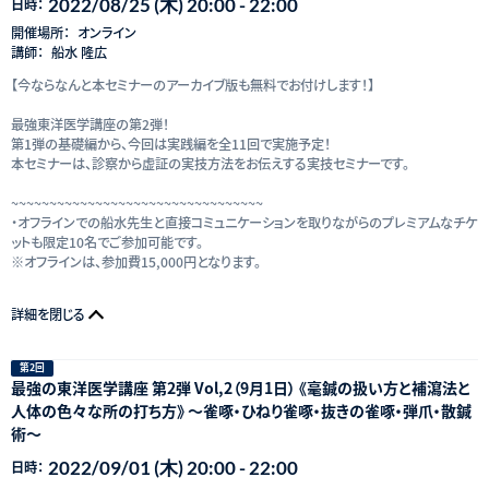
2022/08/25 (木) 20:00 - 22:00
日時：
開催場所：
オンライン
講師：
船水 隆広
【今ならなんと本セミナーのアーカイブ版も無料でお付けします！】
最強東洋医学講座の第2弾！
第1弾の基礎編から、今回は実践編を全11回で実施予定！
本セミナーは、診察から虚証の実技方法をお伝えする実技セミナーです。
~~~~~~~~~~~~~~~~~~~~~~~~~~~~~~~~~
・オフラインでの船水先生と直接コミュニケーションを取りながらのプレミアムなチケ
ットも限定10名でご参加可能です。
※オフラインは、参加費15,000円となります。
詳細を閉じる
第2回
最強の東洋医学講座 第2弾 Vol,2（9月1日） 《毫鍼の扱い方と補瀉法と
人体の色々な所の打ち方》 〜雀啄・ひねり雀啄・抜きの雀啄・弾爪・散鍼
術〜
2022/09/01 (木) 20:00 - 22:00
日時：