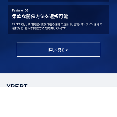
Feature
03
柔軟な開催方法を選択可能
XPERTでは、単日開催・複数日程の開催の選択や、現地・オンライン開催の
選択など、様々な開催方法を提供しています。
詳しく見る
アークメディカルジャパン株式会社
〒819-0006
福岡市西区姪浜駅南1-6-14 産照ビル２F
運営店舗
アーク鍼灸整骨院 姪浜院