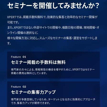
セミナーを開催してみませんか？
XPERTでは、掲載手数料無料で、効果的な集客と効率的なセミナー開催が
可能です。
また、XPERTではない外部サイトでの開催や、複数日程の開催、現地開催・オ
ンライン開催の選択など、
様々な開催方法に対応し、スムーズなセミナーの集客・運営をサポートしま
す。
Feature
01
セミナー掲載の手数料は無料
専門家の方々による、情報発信の機会を増やすために、XPERTではセミナー
掲載の費用は無料としています。
Feature
02
セミナーの集客力アップ
専門家が多数登録しているため、ターゲットとなる方に効果的にアプローチ
でき、集客力アップが期待できます。