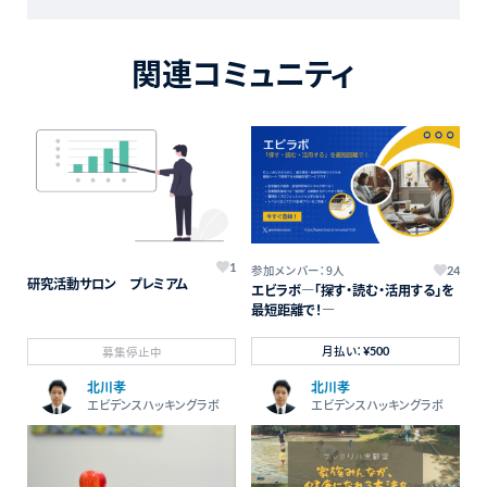
関連コミュニティ
1
参加メンバー：9人
24
研究活動サロン プレミアム
エビラボ―「探す・読む・活用する」を
最短距離で！―
月払い：
募集停止中
¥500
北川孝
北川孝
エビデンスハッキングラボ
エビデンスハッキングラボ