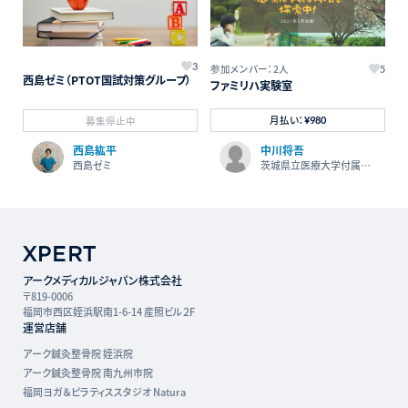
3
参加メンバー：2人
5
西島ゼミ（PTOT国試対策グループ）
ファミリハ実験室
月払い：
募集停止中
¥980
西島紘平
中川将吾
西島ゼミ
茨城県立医療大学付属病
院
アークメディカルジャパン株式会社
〒819-0006
福岡市西区姪浜駅南1-6-14 産照ビル２F
運営店舗
アーク鍼灸整骨院 姪浜院
アーク鍼灸整骨院 南九州市院
福岡ヨガ＆ピラティススタジオ Natura