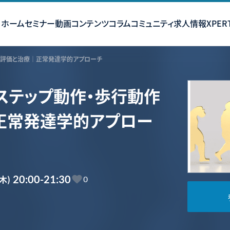
ホーム
セミナー
動画コンテンツ
コラム
コミュニティ
求人情報
XPERT
の評価と治療｜正常発達学的アプローチ
ステップ動作・歩行動作
正常発達学的アプロー
(木)
20:00-21:30
0