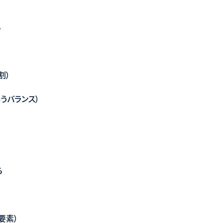
ら
割）
うバランス）
ら
要素）