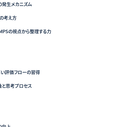
トの発生メカニズム
かの考え方
MPSの視点から整理する力
高い評価フローの習得
軸と思考プロセス
の向上