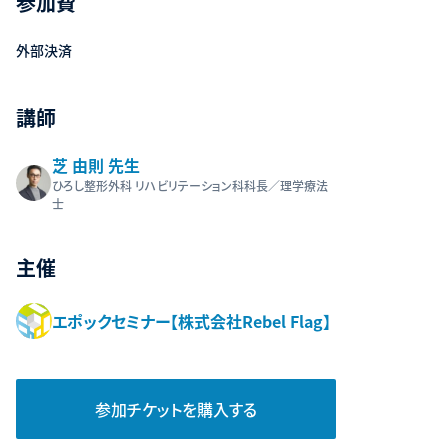
参加費
外部決済
講師
芝 由則 先生
ひろし整形外科 リハビリテーション科科長／理学療法
士
主催
エポックセミナー【株式会社Rebel Flag】
参加チケットを購入する