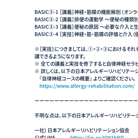
BASIC③-1 ［講義］神経・筋膜の機能解剖 (オンラ
BASIC③-2 ［講義］排便の運動学 〜便秘の種類別
BASIC③-3 ［講義］便秘の原因 〜必要な介入と
BASIC③-4 ［実技］神経・筋・筋膜の評価と介入
※［実技］につきましては、①・②・③におけるそ
講できるようになります。
※ 全ての講義と実技を修了すると自律神経セラピス
※ 詳しくは、以下の日本アレルギーリハビリテー
『自律神経コースの概要』 よりご確認ください。
https://www.allergy-rehabilitation.com/
ーーーーーーーーーーーーーーーーーーーーー
不明な点は、以下の日本アレルギーリハビリテーシ
一社) 日本アレルギーリハビリテーション協会
公式LINE
https://lin.ee/IO91hND