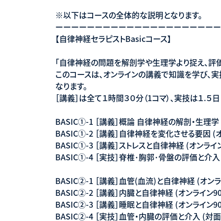
※以下はコースの全体的な説明となります。
ーーーーーーーーーーーーーーーーーーーーー
【自律神経セラピストBasicコース】
「自律神経の問題を解剖学や生理学より捉え、評
このコースは、オンラインの講義で知識を学び、
なります。
［講義］は全て１時間３０分（1コマ）、実技は１.５
BASIC①-1 ［講義］概論 自律神経の解剖・生理学 
BASIC①-2 ［講義］自律神経を変化させる要因 (
BASIC①-3 ［講義］ストレスと自律神経 (オンライン
BASIC①-4 ［実技］脊椎･胸郭･骨盤の評価と介入 
BASIC②-1 ［講義］血管(血流)と自律神経 (オンラ
BASIC②-2 ［講義］内臓と自律神経 (オンライン9
BASIC②-3 ［講義］睡眠と自律神経 (オンライン9
BASIC②-4 ［実技］血管・内臓の評価と介入 (対面