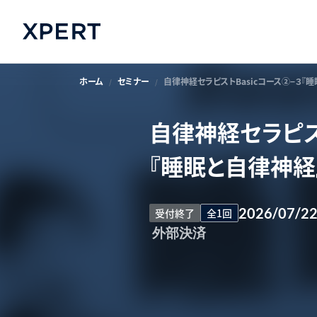
ホーム
セミナー
自律神経セラピストBasicコース②−３『
自律神経セラピスト
『睡眠と自律神経
2026/07/2
受付終了
全1回
外部決済