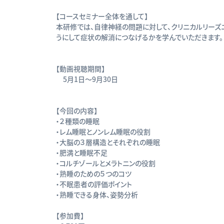
【コースセミナー全体を通して】
本研修では、自律神経の問題に対して、クリニカルリーズニ
うにして症状の解消につなげるかを学んでいただきます。
【動画視聴期間】
5月1日〜9月30日
【今回の内容】
・２種類の睡眠
・レム睡眠とノンレム睡眠の役割
・大脳の３層構造とそれぞれの睡眠
・肥満と睡眠不足
・コルチゾールとメラトニンの役割
・熟睡のための５つのコツ
・不眠患者の評価ポイント
・熟睡できる身体、姿勢分析
【参加費】