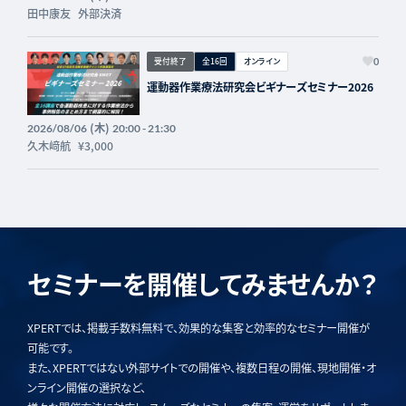
田中康友
外部決済
受付終了
全16回
オンライン
0
運動器作業療法研究会ビギナーズセミナー2026
(木)
2026/08/06
20:00 - 21:30
久木﨑航
¥3,000
セミナーを開催してみませんか？
XPERTでは、掲載手数料無料で、効果的な集客と効率的なセミナー開催が
可能です。
また、XPERTではない外部サイトでの開催や、複数日程の開催、現地開催・オ
ンライン開催の選択など、