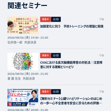
関連セミナー
募集中
全2回
0
加齢変化に抗う 予防トレーニングの理論と実践
(木)
2026/08/06
19:30 - 21:30
石井慎一郎
外部決済
募集中
全1回
0
CVAにおける高次脳機能障害の対処法｜注意障
害に対する理解とリハビリ
(木)
2026/08/06
20:00 - 21:30
東 翼 先生
外部決済
募集中
全1回
0
【無料セミナー】心臓リハビリテーションのはじめ
の一歩〜心不全患者を安全に診るための評価と
進め方〜
(木)
2026/08/06
20:00 - 21:30