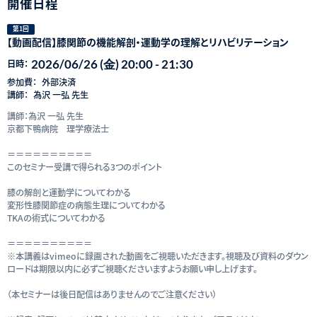
開催日程
第1回
【動画配信】膝関節の機能解剖・運動学の理解とリハビリテーション
2026/06/26 (金) 20:00 - 21:30
日時：
参加費：
外部決済
講師：
為沢 一弘 先生
講師：為沢 一弘 先生
京都下鴨病院 理学療法士
＝＝＝＝＝＝＝＝＝＝
このセミナー受講で得られる3つのポイント
膝の解剖と運動学についてわかる
変形性膝関節症の病態生理についてわかる
TKAの術式についてわかる
＝＝＝＝＝＝＝＝＝＝
※本講義はvimeoに録画された動画をご視聴いただきます。視聴及び資料のダウン
ロードは期限以内に必ずご視聴くださいますようお願い申し上げます。
（本セミナーは後日配信はありませんのでご注意ください）