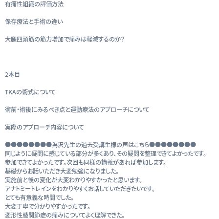
有痛性組織の評価方法
保存療法と手術の違い
大腿四頭筋の筋力増加で痛みは軽減するのか？
2本目
TKAの術式について
術前・術後にみるべき点と運動療法のアプローチについて
実際のアプローチ内容について
●●●●●●●●為沢先生の過去受講生様の声はこちら●●●●●●●●
同じように疑問に感じている部分が多くあり、その疑問を整理できてよかったです。
参加できてよかったです。次回も同様の講義があれば参加します。
基礎からお話いただき大変勉強になりました。
実施前と後の変化が大変わかりやすかったと思います。
アナトミートレインをわかりやすくお話していただきたいです。
とても有意義な時間でした。
大変丁寧で分かりやすかったです。
変形性膝関節症の痛みについてよく理解できた。