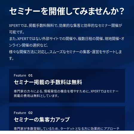
セミナーを開催してみませんか？
XPERTでは、掲載手数料無料で、効果的な集客と効率的なセミナー開催が
可能です。
また、XPERTではない外部サイトでの開催や、複数日程の開催、現地開催・オ
ンライン開催の選択など、
様々な開催方法に対応し、スムーズなセミナーの集客・運営をサポートしま
す。
Feature
01
セミナー掲載の手数料は無料
専門家の方々による、情報発信の機会を増やすために、XPERTではセミナー
掲載の費用は無料としています。
Feature
02
セミナーの集客力アップ
専門家が多数登録しているため、ターゲットとなる方に効果的にアプローチ
でき、集客力アップが期待できます。