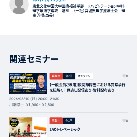
東北文化学園大学医療福祉学部 リハビリテーション学科
理学療法学専攻 講師 （一社）宮城県理学療法士会 理
事（学術局長）
関連セミナー
募集中
全2回
オンライン
0
【一般会員さま用】股関節障害における異常歩行
を紐解く｜見逃し配信あり・資料配布あり
(月)
2026/08/10
20:00 - 21:30
川端悠士
¥1,980
~
¥2,800
募集中
全1回
0
ひめトレベーシック