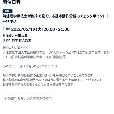
開催日程
第1回
熟練理学療法士が臨床で見ている基本動作分析のチェックポイント｜
一括申込
2026/05/19 (火) 20:00 - 21:30
日時：
参加費：
外部決済
講師：
鈴木 博人先生
講師：鈴木 博人先生
東北文化学園大学医療福祉学部 リハビリテーション学科理学療法学専攻 講師
（一社）宮城県理学療法士会 理事（学術局長）
＝＝＝＝＝＝＝＝＝＝
このセミナー受講で得られる3つのポイント
静力学的分析や各動作の正常パターンを基礎から学ぶことができます
基本動作の理解が応用動作にどのように繋がるかを理解することができます
動作を分析する力を養うために必要な技術を学びます
＝＝＝＝＝＝＝＝＝＝＝＝＝＝＝＝＝
「その動作、なぜうまくいかないのか？」