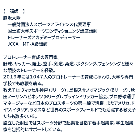
【 講師 】
脇坂大陽
一般財団法人スポーツアライアンス代表理事
国士舘大学スポーツコンディショニング講座講師
トレーナーズアカデミープロデューサー
JCCA MT・A級講師
プロトレーナー育成の専門家。
野球、サッカー、陸上、空手、剣道、柔道、ボクシング、フェンシングと様々
な競技のトレーナーを経験。
２０１９年には１０４７人のプロトレーナーの育成に携わり、大学や専門
学校でも教鞭を執る。
教え子はヴィッセル神戸（Jリーグ）、島根スサノオマジック（Bリーグ）、秋
田ノーザンハピネッツ（Bリーグ）、ブラインドサッカー協会、プロ野球選手
マネージャーなど日本のプロスポーツの第一線で活躍。またアメリカ、ド
イツ、イタリア、ラオスなど世界のスポーツフィールドでも活躍する教え子
たちも数多くいる。
設立した財団ではスポーツ分野で起業を目指す若手起業家、学生起業
家を包括的にサポートしている。