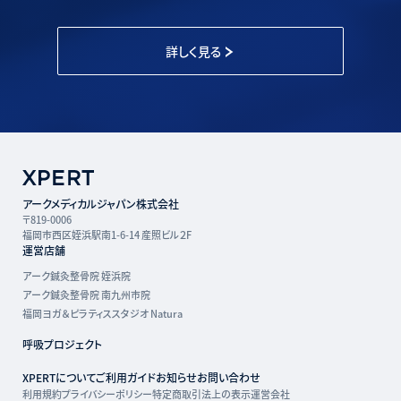
詳しく見る
アークメディカルジャパン株式会社
〒819-0006
福岡市西区姪浜駅南1-6-14 産照ビル２F
運営店舗
アーク鍼灸整骨院 姪浜院
アーク鍼灸整骨院 南九州市院
福岡ヨガ＆ピラティススタジオ Natura
呼吸プロジェクト
XPERTについて
ご利用ガイド
お知らせ
お問い合わせ
利用規約
プライバシーポリシー
特定商取引法上の表示
運営会社