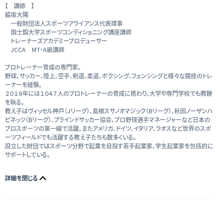
【 講師 】
脇坂大陽
一般財団法人スポーツアライアンス代表理事
国士舘大学スポーツコンディショニング講座講師
トレーナーズアカデミープロデューサー
JCCA MT・A級講師
プロトレーナー育成の専門家。
野球、サッカー、陸上、空手、剣道、柔道、ボクシング、フェンシングと様々な競技のトレ
ーナーを経験。
２０１９年には１０４７人のプロトレーナーの育成に携わり、大学や専門学校でも教鞭
を執る。
教え子はヴィッセル神戸（Jリーグ）、島根スサノオマジック（Bリーグ）、秋田ノーザンハ
ピネッツ（Bリーグ）、ブラインドサッカー協会、プロ野球選手マネージャーなど日本の
プロスポーツの第一線で活躍。またアメリカ、ドイツ、イタリア、ラオスなど世界のスポ
ーツフィールドでも活躍する教え子たちも数多くいる。
設立した財団ではスポーツ分野で起業を目指す若手起業家、学生起業家を包括的に
サポートしている。
詳細を閉じる