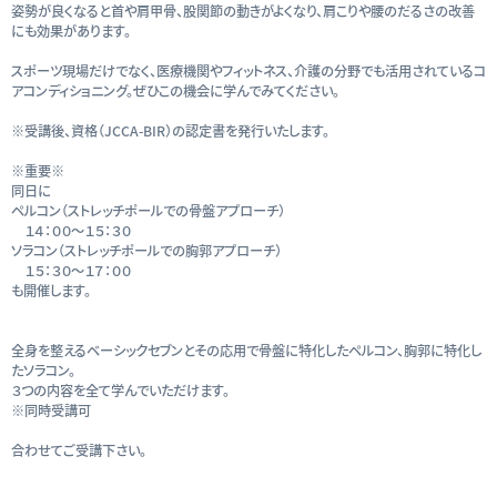
姿勢が良くなると首や肩甲骨、股関節の動きがよくなり、肩こりや腰のだるさの改善
にも効果があります。
スポーツ現場だけでなく、医療機関やフィットネス、介護の分野でも活用されているコ
アコンディショニング。ぜひこの機会に学んでみてください。
※受講後、資格（JCCA-BIR）の認定書を発行いたします。
※重要※
同日に
ペルコン（ストレッチポールでの骨盤アプローチ）
１４：００〜１５：３０
ソラコン（ストレッチポールでの胸郭アプローチ）
１５：３０〜１７：００
も開催します。
全身を整えるベーシックセブンとその応用で骨盤に特化したペルコン、胸郭に特化し
たソラコン。
３つの内容を全て学んでいただけます。
※同時受講可
合わせてご受講下さい。