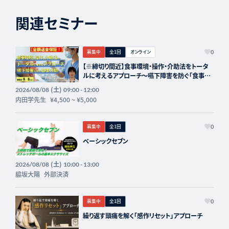
関連セミナー
募集中
全1回
オンライン
0
【※締切り間近】食事環境・操作・介助法をトータ
ルに考えるアプローチ～嚥下障害を防ぐ「食事介
助」の実際～講師：内田学先生【主催：セラピスト
(土)
2026/08/08
09:00 - 12:00
フォーライフ】
内田学先生
¥4,500
~
¥5,000
募集中
全1回
0
ベーシックセブン
(土)
2026/08/08
10:00 - 13:00
脇坂大陽
外部決済
募集中
全1回
0
繰り返す頭痛を解く「感作リセット」アプローチ