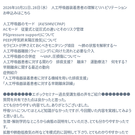
2026年10月21日、28日（水） 人工呼吸器装着患者の理解とリハビリテーション
お申込みはこちら
人工呼吸器のモード (AV/SIMV/CPAP)
ACモード 従量式と従圧式の違いとそのリスク管理
PS(pressure support)について
PEEP(呼気終末陽圧換気)について
セラピストが押さえておくべきモニタリング項目 ～肺の状態を解釈する～
人工呼吸器離脱（ウィーニング）に向けた流れと必要な介入
人工呼吸器の合併症 ～VAP、圧損傷について～
人工呼吸器患者に対する関わり 排痰支援？ 離床？ 運動療法？ 何をする？
早期離床に関する最近の動向
症例紹介
「人工呼吸器装着患者に対する機械を用いた排痰支援」
「人工呼吸器装着患者に対する早期離床訓練」
●●●●●●●●エポックセミナー過去受講生様の声をご紹介●●●●●●●●
質問を共有できた点は良かったと思った。
とても分かりやすい内容でした。ありがとうございました。
呼吸リハについてほとんど知識がなかったですが、今回聞いた内容を実践してみよう
と思いました。
生理・解剖学的なところから病態の説明をしていただき、とても分かりやすかったで
す。
拡散や肺胞低換気の所などを模式的に説明して下さり、とてもわかりやすかったで