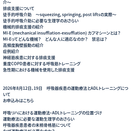
介～
排痰支援について
徒手的呼吸介助 ～squeezing, springing, post liftsの実際～
徒手的呼吸介助に必要な生理学のおさらい
機械的排痰支援の紹介
MI-E (mechanical insufflation-exsufflation) カフマシーンとは？
MI-Eってどんな機械？ どんな人に適応なのか？ 禁忌は？
高頻度胸壁振動の紹介
症例紹介
神経筋疾患に対する排痰支援
重度COPD患者に対する呼吸筋トレーニング
急性期における機械を使用した排痰支援
2026年8月12日、19日 呼吸器疾患の運動療法とADLトレーニングにつ
いて
お申込みはこちら
呼吸リハにおける運動療法・ADLトレーニングの位置づけ
運動療法に必要な運動生理学のおさらい
呼吸器疾患患者の末梢骨格筋について
なぜ運動療法が必要なのか？