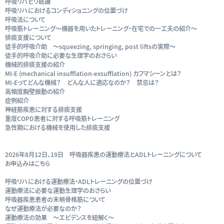
呼吸リハビリ総論
呼吸リハにおけるコンディショニングの位置づけ
呼吸法について
呼吸筋トレーニング～機器を用いたトレーニング・在宅での一工夫の紹介～
排痰支援について
徒手的呼吸介助 ～squeezing, springing, post liftsの実際～
徒手的呼吸介助に必要な生理学のおさらい
機械的排痰支援の紹介
MI-E (mechanical insufflation-exsufflation) カフマシーンとは？
MI-Eってどんな機械？ どんな人に適応なのか？ 禁忌は？
高頻度胸壁振動の紹介
症例紹介
神経筋疾患に対する排痰支援
重度COPD患者に対する呼吸筋トレーニング
急性期における機械を使用した排痰支援
2026年8月12日、19日 呼吸器疾患の運動療法とADLトレーニングについて
お申込みはこちら
呼吸リハにおける運動療法・ADLトレーニングの位置づけ
運動療法に必要な運動生理学のおさらい
呼吸器疾患患者の末梢骨格筋について
なぜ運動療法が必要なのか？
運動療法の効果 ～エビデンスを紐解く～