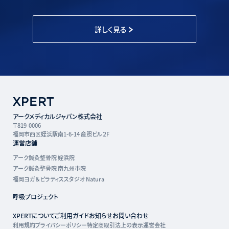
詳しく見る
アークメディカルジャパン株式会社
〒819-0006
福岡市西区姪浜駅南1-6-14 産照ビル２F
運営店舗
アーク鍼灸整骨院 姪浜院
アーク鍼灸整骨院 南九州市院
福岡ヨガ＆ピラティススタジオ Natura
呼吸プロジェクト
XPERTについて
ご利用ガイド
お知らせ
お問い合わせ
利用規約
プライバシーポリシー
特定商取引法上の表示
運営会社