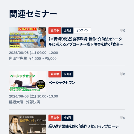
関連セミナー
募集中
全1回
オンライン
0
【※締切り間近】食事環境・操作・介助法をトータ
ルに考えるアプローチ～嚥下障害を防ぐ「食事介
助」の実際～講師：内田学先生【主催：セラピスト
(土)
2026/08/08
09:00 - 12:00
フォーライフ】
内田学先生
¥4,500
~
¥5,000
募集中
全1回
0
ベーシックセブン
(土)
2026/08/08
10:00 - 13:00
脇坂大陽
外部決済
募集中
全1回
0
繰り返す頭痛を解く「感作リセット」アプローチ