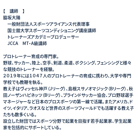
【 講師 】
脇坂大陽
一般財団法人スポーツアライアンス代表理事
国士舘大学スポーツコンディショニング講座講師
トレーナーズアカデミープロデューサー
JCCA MT・A級講師
プロトレーナー育成の専門家。
野球、サッカー、陸上、空手、剣道、柔道、ボクシング、フェンシングと様々
な競技のトレーナーを経験。
２０１９年には１０４７人のプロトレーナーの育成に携わり、大学や専門
学校でも教鞭を執る。
教え子はヴィッセル神戸（Jリーグ）、島根スサノオマジック（Bリーグ）、秋
田ノーザンハピネッツ（Bリーグ）、ブラインドサッカー協会、プロ野球選手
マネージャーなど日本のプロスポーツの第一線で活躍。またアメリカ、ド
イツ、イタリア、ラオスなど世界のスポーツフィールドでも活躍する教え子
たちも数多くいる。
設立した財団ではスポーツ分野で起業を目指す若手起業家、学生起業
家を包括的にサポートしている。