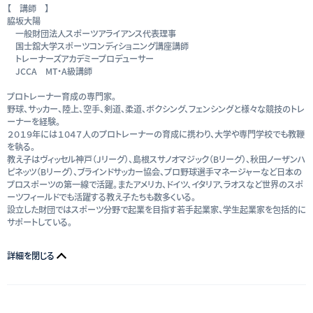
【 講師 】
脇坂大陽
一般財団法人スポーツアライアンス代表理事
国士舘大学スポーツコンディショニング講座講師
トレーナーズアカデミープロデューサー
JCCA MT・A級講師
プロトレーナー育成の専門家。
野球、サッカー、陸上、空手、剣道、柔道、ボクシング、フェンシングと様々な競技のトレ
ーナーを経験。
２０１９年には１０４７人のプロトレーナーの育成に携わり、大学や専門学校でも教鞭
を執る。
教え子はヴィッセル神戸（Jリーグ）、島根スサノオマジック（Bリーグ）、秋田ノーザンハ
ピネッツ（Bリーグ）、ブラインドサッカー協会、プロ野球選手マネージャーなど日本の
プロスポーツの第一線で活躍。またアメリカ、ドイツ、イタリア、ラオスなど世界のスポ
ーツフィールドでも活躍する教え子たちも数多くいる。
設立した財団ではスポーツ分野で起業を目指す若手起業家、学生起業家を包括的に
サポートしている。
詳細を閉じる