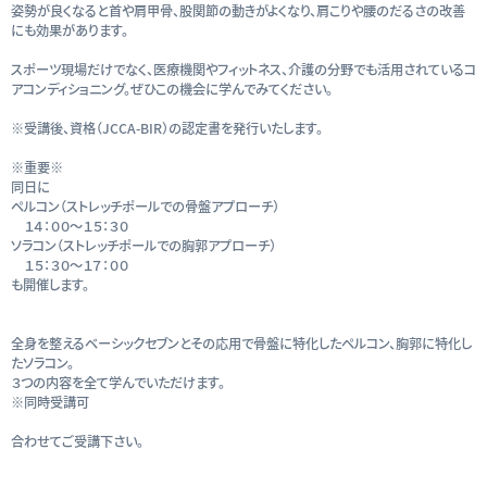
姿勢が良くなると首や肩甲骨、股関節の動きがよくなり、肩こりや腰のだるさの改善
にも効果があります。
スポーツ現場だけでなく、医療機関やフィットネス、介護の分野でも活用されているコ
アコンディショニング。ぜひこの機会に学んでみてください。
※受講後、資格（JCCA-BIR）の認定書を発行いたします。
※重要※
同日に
ペルコン（ストレッチポールでの骨盤アプローチ）
１４：００〜１５：３０
ソラコン（ストレッチポールでの胸郭アプローチ）
１５：３０〜１７：００
も開催します。
全身を整えるベーシックセブンとその応用で骨盤に特化したペルコン、胸郭に特化し
たソラコン。
３つの内容を全て学んでいただけます。
※同時受講可
合わせてご受講下さい。