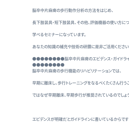
脳卒中片麻痺の歩行動作分析の方法をはじめ、
長下肢装具・短下肢装具、その他、評価機器の使い方に
学べるセミナーになっています。
あなたの知識の補充や技術の研鑽に是非ご活用ください
●●●●●●●●脳卒中片麻痺のエビデンス・ガイドラ
●●●●●●●●
脳卒中片麻痺の歩行機能のリハビリテーションでは、
早期に離床し、歩行トレーニングをなるべくたくさん行う
ではなぜ早期離床、早期歩行が推奨されているのでしょう
エビデンスが明確だとガイドラインに書いているからです