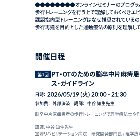
●●●●●●●●オンラインセミナーのプログ
歩行トレーニングを行う上で理解しておくべきエ
課題指向型トレーニングはなぜ推奨されているの
歩行再建を目的とした運動療法の原則を理解して
開催日程
PT・OTのための脳卒中片麻痺
第1回
ス・ガイドライン
2026/05/19 (火) 20:00 - 21:30
日時：
参加費：
外部決済
講師：
中谷 知生先生
脳卒中片麻痺患者の歩行トレーニングで理学療法士や作
講師：中谷 知生先生
宝塚リハビリテーション病院 研究開発部門長 / 理学療