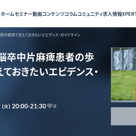
ホーム
セミナー
動画コンテンツ
コラム
コミュニティ
求人情報
XPERT
行動作獲得で覚えておきたいエビデンス・ガイドライン
の脳卒中片麻痺患者の歩
ておきたいエビデンス・
9
(火)
20:00-21:30
0