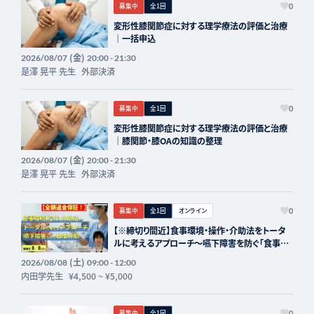
募集中
全1回
0
変形性膝関節症に対する理学療法の評価と治療
｜一括申込
(金)
2026/08/07
20:00 - 21:30
是澤 晃平 先生
外部決済
募集中
全1回
0
変形性膝関節症に対する理学療法の評価と治療
｜膝関節・膝OAの知識の整理
(金)
2026/08/07
20:00 - 21:30
是澤 晃平 先生
外部決済
募集中
全1回
オンライン
0
【※締切り間近】食事環境・操作・介助法をトータ
ルに考えるアプローチ～嚥下障害を防ぐ「食事介
助」の実際～講師：内田学先生【主催：セラピスト
(土)
2026/08/08
09:00 - 12:00
フォーライフ】
内田学先生
¥4,500
~
¥5,000
募集中
全1回
0