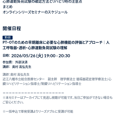
心肺運動負荷試験の確認方法とリハビリ時の注意点
まとめ
オンラインシリーズセミナーのスケジュール
開催日程
第1回
PT・OTのための早期離床に必要な心肺機能の評価とアプローチ｜人
工呼吸器・透析・心肺運動負荷試験の理解
2026/05/26 (火) 19:00 - 20:30
日時：
参加費：
外部決済
講師：
奥村 高弘先生
講師：奥村 高弘先生
近江八幡市立総合医療センター 副主幹 理学療法士 循環器認定理学療法士/心
臓リハビリテーション指導士/腎臓リハビリテーション指導士
＝＝＝＝＝＝＝＝＝＝＝＝＝＝＝＝＝＝＝＝
※本セミナーはアーカイブにて見逃し視聴が可能です。当日ご参加ができない場合も
ご安心ください。
※一括申込で単発受講よりリーズナブルに受講が可能