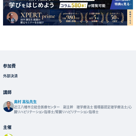
参加費
外部決済
講師
奥村 高弘先生
近江八幡市立総合医療センター 副主幹 理学療法士 循環器認定理学療法士/心
臓リハビリテーション指導士/腎臓リハビリテーション指導士
主催