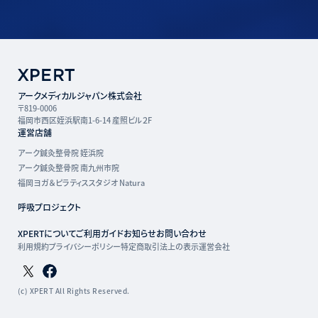
アークメディカルジャパン株式会社
〒819-0006
福岡市西区姪浜駅南1-6-14 産照ビル２F
運営店舗
アーク鍼灸整骨院 姪浜院
アーク鍼灸整骨院 南九州市院
福岡ヨガ＆ピラティススタジオ Natura
呼吸プロジェクト
XPERTについて
ご利用ガイド
お知らせ
お問い合わせ
利用規約
プライバシーポリシー
特定商取引法上の表示
運営会社
Twitterページ
Facebookページ
(c) XPERT All Rights Reserved.