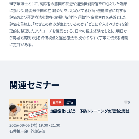
理学療法士として、高齢者の膝関節疾患や運動機能障害を中心とした臨床
に携わり、膝変形性関節症（膝OA）をはじめとする疼痛・機能障害に対する
評価および運動療法を数多く経験。解剖学・運動学・病態生理を基盤とした
評価を重視し、「なぜこの痛みが生じているのか」「どこに介入すべきか」を論
理的に整理したアプローチを得意とする。日々の臨床経験をもとに、明日か
ら現場で実践できる評価視点と運動療法を、分かりやすく丁寧に伝える講義
に定評がある。
関連セミナー
募集中
全2回
0
加齢変化に抗う 予防トレーニングの理論と実践
(木)
2026/08/06
19:30 - 21:30
石井慎一郎
外部決済