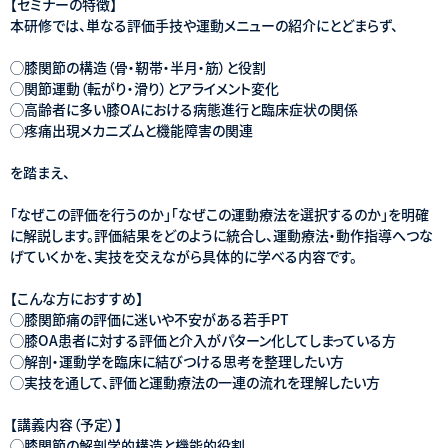
【セミナーの特徴】
本研修では、単なる評価手技や運動メニューの紹介にとどまらず、
◯膝関節の構造（骨・靭帯・半月・筋）と役割
◯関節運動（転がり・滑り）とアライメント変化
◯高齢者に多い膝OAにおける病態進行と臨床症状の関係
◯疼痛出現メカニズムと機能障害の関連
を踏まえ、
「なぜこの評価を行うのか」「なぜこの運動療法を選択するのか」を明確
に解説します。評価結果をどのように統合し、運動療法・動作指導へつな
げていくかを、実技を交えながら具体的に学べる内容です。
【こんな方におすすめ】
◯膝関節痛の評価に迷いや不安がある若手PT
◯膝OA患者に対する評価と介入がパターン化してしまっている方
◯解剖・運動学を臨床に結びつける思考を整理したい方
◯実技を通して、評価と運動療法の一連の流れを理解したい方
【講義内容（予定）】
◯膝関節の解剖学的構造と機能的役割