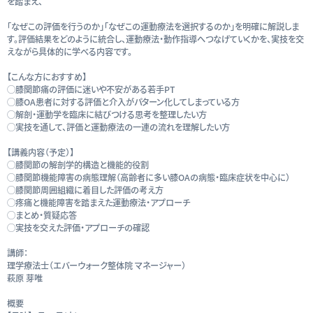
を踏まえ、
「なぜこの評価を行うのか」「なぜこの運動療法を選択するのか」を明確に解説しま
す。評価結果をどのように統合し、運動療法・動作指導へつなげていくかを、実技を交
えながら具体的に学べる内容です。
【こんな方におすすめ】
◯膝関節痛の評価に迷いや不安がある若手PT
◯膝OA患者に対する評価と介入がパターン化してしまっている方
◯解剖・運動学を臨床に結びつける思考を整理したい方
◯実技を通して、評価と運動療法の一連の流れを理解したい方
【講義内容（予定）】
◯膝関節の解剖学的構造と機能的役割
◯膝関節機能障害の病態理解（高齢者に多い膝OAの病態・臨床症状を中心に）
◯膝関節周囲組織に着目した評価の考え方
◯疼痛と機能障害を踏まえた運動療法・アプローチ
◯まとめ・質疑応答
◯実技を交えた評価・アプローチの確認
講師：
理学療法士（エバーウォーク整体院 マネージャー）
萩原 芽唯
概要