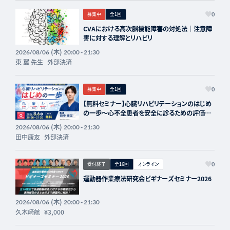
募集中
全1回
0
CVAにおける高次脳機能障害の対処法｜注意障
害に対する理解とリハビリ
(木)
2026/08/06
20:00 - 21:30
東 翼 先生
外部決済
募集中
全1回
0
【無料セミナー】心臓リハビリテーションのはじめ
の一歩〜心不全患者を安全に診るための評価と
進め方〜
(木)
2026/08/06
20:00 - 21:30
田中康友
外部決済
受付終了
全16回
オンライン
0
運動器作業療法研究会ビギナーズセミナー2026
(木)
2026/08/06
20:00 - 21:30
久木﨑航
¥3,000