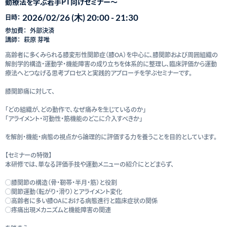
動療法を学ぶ若手PT向けセミナー〜
2026/02/26 (木) 20:00 - 21:30
日時：
参加費：
外部決済
講師：
萩原 芽唯
高齢者に多くみられる膝変形性関節症（膝OA）を中心に、膝関節および周囲組織の
解剖学的構造・運動学・機能障害の成り立ちを体系的に整理し、臨床評価から運動
療法へとつなげる思考プロセスと実践的アプローチを学ぶセミナーです。
膝関節痛に対して、
「どの組織が、どの動作で、なぜ痛みを生じているのか」
「アライメント・可動性・筋機能のどこに介入すべきか」
を解剖・機能・病態の視点から論理的に評価する力を養うことを目的としています。
【セミナーの特徴】
本研修では、単なる評価手技や運動メニューの紹介にとどまらず、
◯膝関節の構造（骨・靭帯・半月・筋）と役割
◯関節運動（転がり・滑り）とアライメント変化
◯高齢者に多い膝OAにおける病態進行と臨床症状の関係
◯疼痛出現メカニズムと機能障害の関連