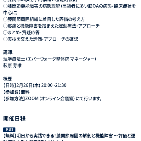
◯膝関節機能障害の病態理解（高齢者に多い膝OAの病態・臨床症状を
中心に）
◯膝関節周囲組織に着目した評価の考え方
◯疼痛と機能障害を踏まえた運動療法・アプローチ
◯まとめ・質疑応答
◯実技を交えた評価・アプローチの確認
講師：
理学療法士（エバーウォーク整体院 マネージャー）
萩原 芽唯
概要
【日時】2月26日(木) 20:00~21:30
【参加費】無料
【参加方法】ZOOM（オンライン会議室）にて行います。
開催日程
第1回
【無料】明日から実践できる！膝関節周囲の解剖と機能障害 〜評価と運