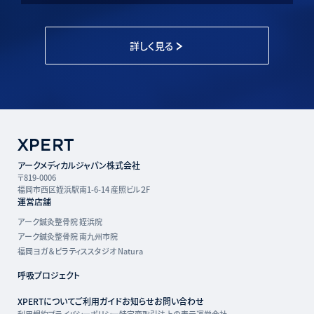
詳しく見る
アークメディカルジャパン株式会社
〒819-0006
福岡市西区姪浜駅南1-6-14 産照ビル２F
運営店舗
アーク鍼灸整骨院 姪浜院
アーク鍼灸整骨院 南九州市院
福岡ヨガ＆ピラティススタジオ Natura
呼吸プロジェクト
XPERTについて
ご利用ガイド
お知らせ
お問い合わせ
利用規約
プライバシーポリシー
特定商取引法上の表示
運営会社