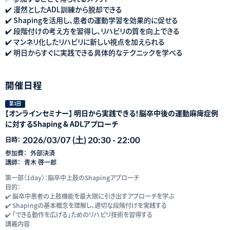
✔️ 漫然としたADL訓練から脱却できる
✔️ Shapingを活用し、患者の運動学習を効果的に促せる
✔️ 段階付けの考え方を習得し、リハビリの質を向上できる
✔️ マンネリ化したリハビリに新しい視点を加えられる
✔️ 明日からすぐに実践できる具体的なテクニックを学べる
開催日程
第1回
【オンラインセミナー】 ​明日から実践できる！脳卒中後の運動麻痺症例
に対するShaping & ADLアプローチ
2026/03/07 (土) 20:30 - 22:00
日時：
参加費：
外部決済
講師：
青木 啓一郎
第一部（1day）：脳卒中上肢のShapingアプローチ
目的：
✔️ 脳卒中患者の上肢機能を最大限に引き出すアプローチを学ぶ
✔️ Shapingの基本概念を理解し、適切な段階付けを実践する
✔️ 「できる動作を広げる」ためのリハビリ技術を習得する
講義内容