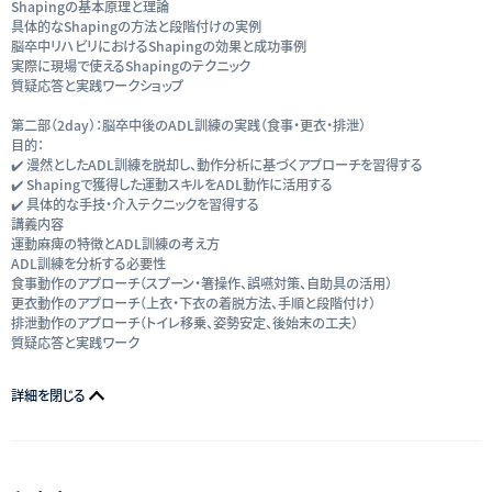
Shapingの基本原理と理論
具体的なShapingの方法と段階付けの実例
脳卒中リハビリにおけるShapingの効果と成功事例
実際に現場で使えるShapingのテクニック
質疑応答と実践ワークショップ
第二部（2day）：脳卒中後のADL訓練の実践（食事・更衣・排泄）
目的：
✔️ 漫然としたADL訓練を脱却し、動作分析に基づくアプローチを習得する
✔️ Shapingで獲得した運動スキルをADL動作に活用する
✔️ 具体的な手技・介入テクニックを習得する
講義内容
運動麻痺の特徴とADL訓練の考え方
ADL訓練を分析する必要性
食事動作のアプローチ（スプーン・箸操作、誤嚥対策、自助具の活用）
更衣動作のアプローチ（上衣・下衣の着脱方法、手順と段階付け）
排泄動作のアプローチ（トイレ移乗、姿勢安定、後始末の工夫）
質疑応答と実践ワーク
詳細を閉じる