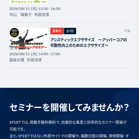
(火)
2026/08/11
13:30 - 16:30
中山 瑠美子
外部決済
募集中
全1回
0
アシスティックエクササイズ 〜アッパーコアの
可動性向上のためのエクササイズ〜
(火)
2026/08/11
14:00 - 17:00
脇坂大陽
外部決済
セミナーを開催してみませんか？
XPERTでは、掲載手数料無料で、効果的な集客と効率的なセミナー開催が
可能です。
また、XPERTではない外部サイトでの開催や、複数日程の開催、現地開催・オ