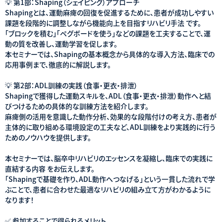
💡 第1部：Shaping（シェイピング）アプローチ
Shapingとは、運動麻痺の回復を促進するために、患者が成功しやすい
課題を段階的に調整しながら機能向上を目指すリハビリ手法 です。
「ブロックを積む」「ペグボードを使う」などの課題を工夫することで、運
動の質を改善し、運動学習を促します。
本セミナーでは、Shapingの基本概念から具体的な導入方法、臨床での
応用事例まで、徹底的に解説します。
💡 第2部：ADL訓練の実践（食事・更衣・排泄）
Shapingで獲得した運動スキルを、ADL（食事・更衣・排泄）動作へと結
びつけるための具体的な訓練方法を紹介します。
麻痺側の活用を意識した動作分析、効果的な段階付けの考え方、患者が
主体的に取り組める環境設定の工夫など、ADL訓練をより実践的に行う
ためのノウハウを提供します。
本セミナーでは、脳卒中リハビリのエッセンスを凝縮し、臨床での実践に
直結する内容 をお伝えします。
「Shapingで基礎を作り、ADL動作へつなげる」という一貫した流れで学
ぶことで、患者に合わせた最適なリハビリの組み立て方がわかるように
なります！
✅ 参加することで得られるメリット