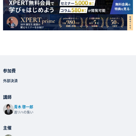
参加費
外部決済
講師
青木 啓一郎
進リハの集い
主催