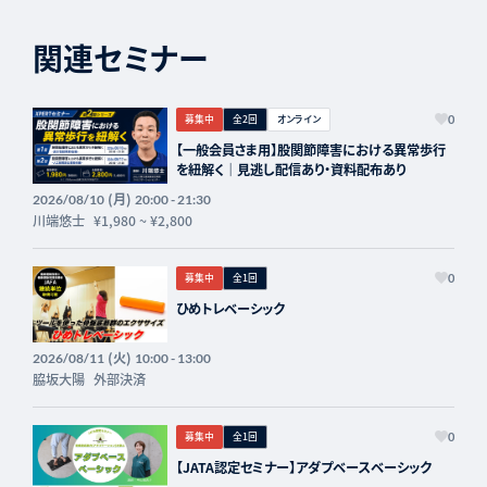
関連セミナー
募集中
全2回
オンライン
0
【一般会員さま用】股関節障害における異常歩行
を紐解く｜見逃し配信あり・資料配布あり
(月)
2026/08/10
20:00 - 21:30
川端悠士
¥1,980
~
¥2,800
募集中
全1回
0
ひめトレベーシック
(火)
2026/08/11
10:00 - 13:00
脇坂大陽
外部決済
募集中
全1回
0
【JATA認定セミナー】アダプベースベーシック