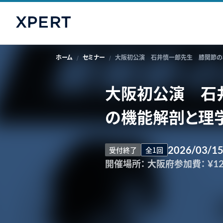
ホーム
セミナー
大阪初公演 石井慎一郎先生 膝関節の
大阪初公演 石
の機能解剖と理
2026/03/1
受付終了
全1回
開催場所：
大阪府
参加費：
¥12