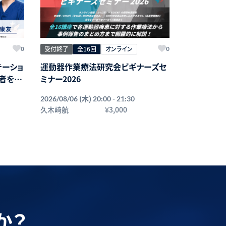
受付終了
全16回
オンライン
0
0
テーショ
運動器作業療法研究会ビギナーズセ
者を安
ミナー2026
〜
(木)
2026/08/06
20:00 - 21:30
久木﨑航
¥3,000
か？