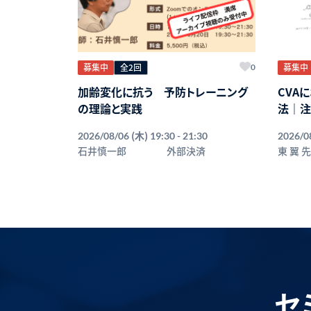
募集中
全2回
募集中
0
加齢変化に抗う 予防トレーニング
CVA
の理論と実践
法｜注
リ
(木)
2026/08/06
19:30 - 21:30
2026/0
石井慎一郎
外部決済
東 翼 
セ