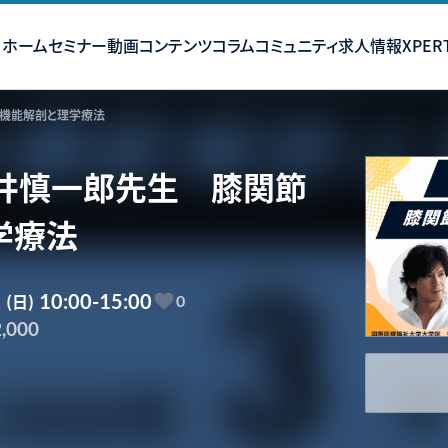
ホーム
セミナー
動画コンテンツ
コラム
コミュニティ
求人情報
XPERT
機能解剖と理学療法
井慎一郎先生 膝関節
学療法
5
(日)
10:00-15:00
0
,000