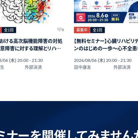
全1回
募集中
全1回
0
における高次脳機能障害の対処
【無料セミナー】心臓リハビリ
意障害に対する理解とリハビ
ンのはじめの一歩〜心不全患
全に診るための評価と進め方
(木)
(木)
8/06
20:00 - 21:30
2026/08/06
20:00 - 21:30
先生
外部決済
田中康友
外部決済
ミナーを開催してみません