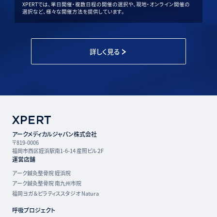
XPERTでは、単日開催・複数日程の開催の選択や、現地・オンライン開催の
選択など、様々な開催方法を提供しています。
詳しく見る
アークメディカルジャパン株式会社
〒819-0006
福岡市西区姪浜駅南1-6-14 産照ビル２F
運営店舗
アーク鍼灸整骨院 姪浜院
アーク鍼灸整骨院 南九州市院
福岡ヨガ＆ピラティススタジオ Natura
呼吸プロジェクト