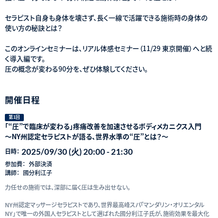
セラピスト自身も身体を壊さず、長く一線で活躍できる施術時の身体の
使い方の秘訣とは？
このオンラインセミナーは、リアル体感セミナー（11/29 東京開催）へと続
く導入編です。
圧の概念が変わる90分を、ぜひ体験してください。
開催日程
第1回
「“圧”で臨床が変わる」疼痛改善を加速させるボディメカニクス入門
～NY州認定セラピストが語る、世界水準の“圧”とは？～
2025/09/30 (火) 20:00 - 21:30
日時：
参加費：
外部決済
講師：
國分利江子
力任せの施術では、深部に届く圧は生み出せない。
NY州認定マッサージセラピストであり、世界最高峰スパ「マンダリン・オリエンタル
NY」で唯一の外国人セラピストとして選ばれた國分利江子氏が、施術効果を最大化