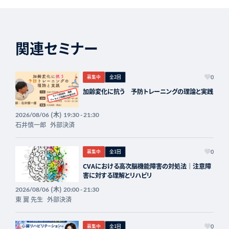
関連セミナー
募集中
全2回
0
加齢変化に抗う 予防トレーニングの理論と実践
(木)
2026/08/06
19:30 - 21:30
石井慎一郎
外部決済
募集中
全1回
0
CVAにおける高次脳機能障害の対処法｜注意障
害に対する理解とリハビリ
(木)
2026/08/06
20:00 - 21:30
東 翼 先生
外部決済
募集中
全1回
0