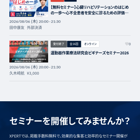
【無料セミナー】心臓リハビリテーションのはじめ
の一歩〜心不全患者を安全に診るための評価と
進め方〜
(木)
2026/08/06
20:00 - 21:30
田中康友
外部決済
受付終了
全16回
オンライン
0
運動器作業療法研究会ビギナーズセミナー2026
(木)
2026/08/06
20:00 - 21:30
久木﨑航
¥3,000
セミナーを開催してみませんか？
XPERTでは、掲載手数料無料で、効果的な集客と効率的なセミナー開催が