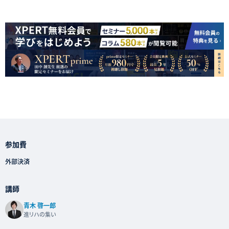
参加費
外部決済
講師
青木 啓一郎
進リハの集い