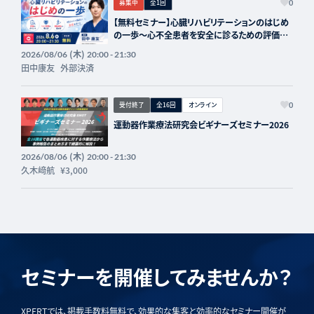
募集中
全1回
0
【無料セミナー】心臓リハビリテーションのはじめ
の一歩〜心不全患者を安全に診るための評価と
進め方〜
(木)
2026/08/06
20:00 - 21:30
田中康友
外部決済
受付終了
全16回
オンライン
0
運動器作業療法研究会ビギナーズセミナー2026
(木)
2026/08/06
20:00 - 21:30
久木﨑航
¥3,000
セミナーを開催してみませんか？
XPERTでは、掲載手数料無料で、効果的な集客と効率的なセミナー開催が