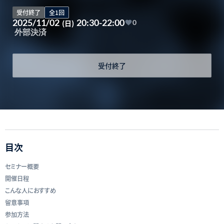
受付終了
全1回
2025/11/02
20:30-22:00
(日)
0
外部決済
受付終了
目次
セミナー概要
開催日程
こんな人におすすめ
留意事項
参加方法