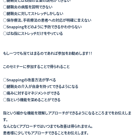
○腱鞘炎とばね指の言葉の説明ができない
○腱鞘炎の病態を説明できない
○腱鞘炎に対してストレッチしかしない
○保存療法、手術療法の患者への対応が明確に言えない
○Snappingをどのように予防できるかわからない
○ばね指にストレッチだけをやっている
もし一つでも当てはまるのであれば参加をお勧めします！！
このセミナーに参加することで得られること
○Snappingの改善方法が学べる
○腱鞘炎の介入が自身を持ってできるようになる
○痛みに対するマネジメントができる
○指という機能を深めることができる
指という細かな機能を理解しアプローチができるようになるところまでをお伝えしま
す。
なんとなくアプローチではいつまでも改善は得られません。
​患者様に少しでもアプローチできることをお伝えします。