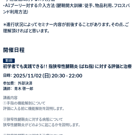
・A1プーリー対する介入方法（腱鞘開大訓練：徒手、物品利用、フロスバ
ンド利用方法）
＊進行状況によってセミナー内容が前後することがあります。その点、ご
理解頂ければと思います。
開催日程
第1回
初学者でも実践できる！！ 指狭窄性腱鞘炎（ばね指）に対する評価と治療
2025/11/02 (日) 20:30 - 22:00
日時：
参加費：
外部決済
講師：
青木 啓一郎
講義内容
①手指の機能解剖について
評価に入る前に機能解剖を説明します。
②狭窄性腱鞘炎に対する病態について
狭窄性腱鞘炎がどのように起こるかを説明します。