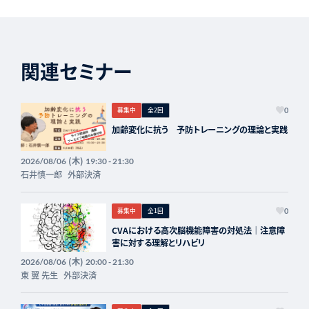
関連セミナー
募集中
全2回
0
加齢変化に抗う 予防トレーニングの理論と実践
(木)
2026/08/06
19:30 - 21:30
石井慎一郎
外部決済
募集中
全1回
0
CVAにおける高次脳機能障害の対処法｜注意障
害に対する理解とリハビリ
(木)
2026/08/06
20:00 - 21:30
東 翼 先生
外部決済