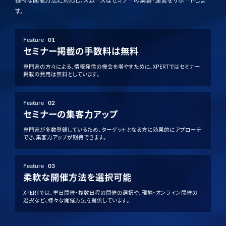
様々な開催方法に対応し、スムーズなセミナーの集客・運営をサポートしま
す。
Feature
01
セミナー掲載の手数料は無料
専門家の方々による、情報発信の機会を増やすために、XPERTではセミナー
掲載の費用は無料としています。
Feature
02
セミナーの集客力アップ
専門家が多数登録しているため、ターゲットとなる方に効果的にアプローチ
でき、集客力アップが期待できます。
Feature
03
柔軟な開催方法を選択可能
XPERTでは、単日開催・複数日程の開催の選択や、現地・オンライン開催の
選択など、様々な開催方法を提供しています。