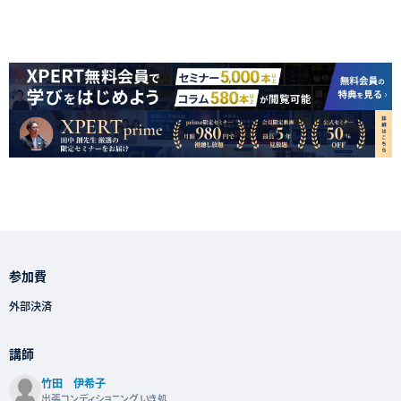
参加費
外部決済
講師
竹田 伊希子
出張コンディショニング いき処