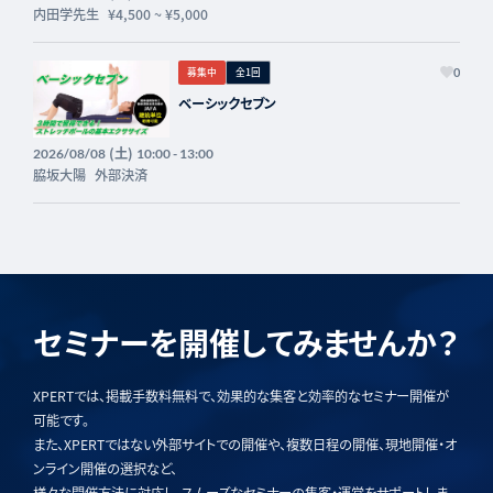
フォーライフ】
内田学先生
¥4,500
~
¥5,000
募集中
全1回
0
ベーシックセブン
(土)
2026/08/08
10:00 - 13:00
脇坂大陽
外部決済
セミナーを開催してみませんか？
XPERTでは、掲載手数料無料で、効果的な集客と効率的なセミナー開催が
可能です。
また、XPERTではない外部サイトでの開催や、複数日程の開催、現地開催・オ
ンライン開催の選択など、