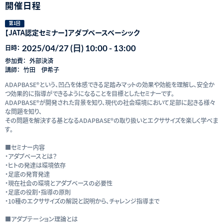
開催日程
第1回
【JATA認定セミナー】アダプベースベーシック
2025/04/27 (日) 10:00 - 13:00
日時：
参加費：
外部決済
講師：
竹田 伊希子
ADAPBASE®という、凹凸を体感できる足踏みマットの効果や効能を理解し、安全か
つ効果的に指導ができるようになることを目標としたセミナーです。
ADAPBASE®が開発された背景を知り、現代の社会環境において足部に起きる様々
な問題を知り、
その問題を解決する基となるADAPBASE®の取り扱いとエクササイズを楽しく学べま
す。
■セミナー内容
・アダプベースとは？
・ヒトの発達は環境依存
・足底の発育発達
・現在社会の環境とアダプベースの必要性
・足底の役割・指導の原則
・10種のエクササイズの解説と説明から、チャレンジ指導まで
■アダプテーション理論とは