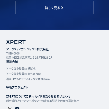
詳しく見る
アークメディカルジャパン株式会社
〒819-0006
福岡市西区姪浜駅南1-6-14 産照ビル２F
運営店舗
アーク鍼灸整骨院 姪浜院
アーク鍼灸整骨院 南九州市院
福岡ヨガ＆ピラティススタジオ Natura
呼吸プロジェクト
XPERTについて
ご利用ガイド
お知らせ
お問い合わせ
利用規約
プライバシーポリシー
特定商取引法上の表示
運営会社