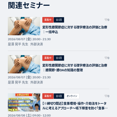
関連セミナー
募集中
全1回
0
変形性膝関節症に対する理学療法の評価と治療
｜一括申込
(金)
2026/08/07
20:00 - 21:30
是澤 晃平 先生
外部決済
募集中
全1回
0
変形性膝関節症に対する理学療法の評価と治療
｜膝関節・膝OAの知識の整理
(金)
2026/08/07
20:00 - 21:30
是澤 晃平 先生
外部決済
募集中
全1回
オンライン
0
【※締切り間近】食事環境・操作・介助法をトータ
ルに考えるアプローチ～嚥下障害を防ぐ「食事介
助」の実際～講師：内田学先生【主催：セラピスト
(土)
2026/08/08
09:00 - 12:00