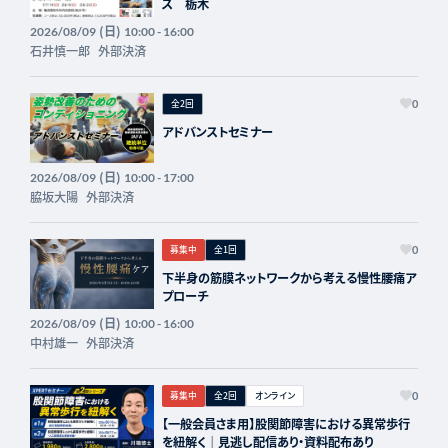
ス 栃木
(日)
2026/08/09
10:00 - 16:00
石井慎一郎
外部決済
全2回
0
アドバンストセミナー
(日)
2026/08/09
10:00 - 17:00
脇坂大陽
外部決済
募集中
全1回
0
下半身の筋膜ネットワークから考える慢性腰痛ア
プローチ
(日)
2026/08/09
10:00 - 16:00
中村雄一
外部決済
募集中
全2回
オンライン
0
【一般会員さま用】股関節障害における異常歩行
を紐解く｜見逃し配信あり・資料配布あり