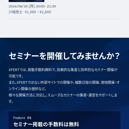
(月)
2026/08/10
20:00 - 21:30
川端悠士
¥1,980
~
¥2,800
セミナーを開催してみませんか？
XPERTでは、掲載手数料無料で、効果的な集客と効率的なセミナー開催が
可能です。
また、XPERTではない外部サイトでの開催や、複数日程の開催、現地開催・オ
ンライン開催の選択など、
様々な開催方法に対応し、スムーズなセミナーの集客・運営をサポートしま
す。
Feature
01
セミナー掲載の手数料は無料