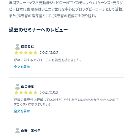
年間プレー ・ヤマハ発動機ジュビロ→NTTドコモレッドハリケーンズ ・元ラグ
ビー日本代表 現在はジュニア世代を中心にプロラグビーコーチとして活動。
また、指導者の指導者として、指導者の養成にも取り組む。
過去のセミナーへのレビュー
藤岡良仁
5.0
点 /
5.0
点
呼吸に対するアプローチの可能性を感じました。
全文を表示
山口優希
5.0
点 /
5.0
点
呼吸の重要性は理解していたけど、どうしたらいいのかわからなかったので
すごくタメになりました。そ...
全文を表示
永野 美代子