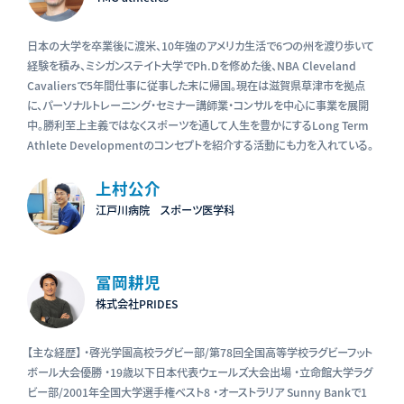
日本の大学を卒業後に渡米、10年強のアメリカ生活で6つの州を渡り歩いて
経験を積み、ミシガンステイト大学でPh.Dを修めた後、NBA Cleveland
Cavaliersで5年間仕事に従事した末に帰国。現在は滋賀県草津市を拠点
に、パーソナルトレーニング・セミナー講師業・コンサルを中心に事業を展開
中。勝利至上主義ではなくスポーツを通して人生を豊かにするLong Term
Athlete Developmentのコンセプトを紹介する活動にも力を入れている。
上村公介
江戸川病院 スポーツ医学科
冨岡耕児
株式会社PRIDES
【主な経歴】 ・啓光学園高校ラグビー部/第78回全国高等学校ラグビーフット
ボール大会優勝 ・19歳以下日本代表ウェールズ大会出場 ・立命館大学ラグ
ビー部/2001年全国大学選手権ベスト8 ・オーストラリア Sunny Bankで1