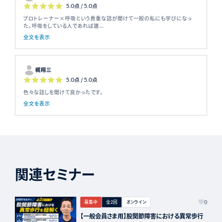
5.0
点 /
5.0
点
プロトレーナー×呼吸という貴重な話が聞けて一般の私にも学びになっ
た。呼吸をしている人であれば誰...
全文を表示
梶翔三
5.0
点 /
5.0
点
色々な話しを聞けて良かったです。
全文を表示
関連セミナー
募集中
全2回
オンライン
0
【一般会員さま用】股関節障害における異常歩行