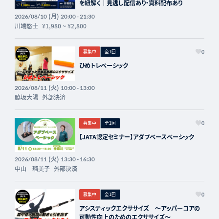
を紐解く｜見逃し配信あり・資料配布あり
(月)
2026/08/10
20:00 - 21:30
川端悠士
¥1,980
~
¥2,800
募集中
全1回
0
ひめトレベーシック
(火)
2026/08/11
10:00 - 13:00
脇坂大陽
外部決済
募集中
全1回
0
【JATA認定セミナー】アダプベースベーシック
(火)
2026/08/11
13:30 - 16:30
中山 瑠美子
外部決済
募集中
全1回
0
アシスティックエクササイズ 〜アッパーコアの
可動性向上のためのエクササイズ〜