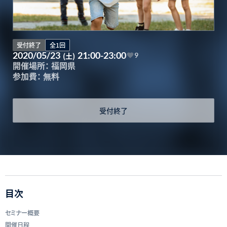
受付終了
全1回
2020/05/23
21:00-23:00
(土)
9
開催場所：
福岡県
参加費：
無料
受付終了
目次
セミナー概要
開催日程