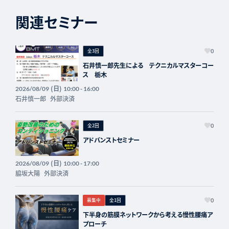
関連セミナー
全3回
0
石井慎一郎先生による テクニカルマスターコー
ス 栃木
(日)
2026/08/09
10:00 - 16:00
石井慎一郎
外部決済
全2回
0
アドバンストセミナー
(日)
2026/08/09
10:00 - 17:00
脇坂大陽
外部決済
募集中
全1回
0
下半身の筋膜ネットワークから考える慢性腰痛ア
プローチ