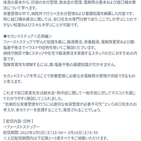
体液の基本から、日頃の水分管理、脱水症の管理、電解質の基本および経口補水療
法について学べます。
栄養管理の中で、病院外で行うべき水分管理および基礎知識を網羅した内容です。
特に経口補水療法に関しては、谷口先生の専門分野であり、ここでしか学ぶことので
きない知識およびスキルを学ぶことが可能です。
◆セカンドステップ＜応用編＞
ファーストステップで学んだ知識を基に、輸液療法、栄養輸液、電解質異常および酸-
塩基平衡までイラストや症例を用いてご解説くださいます。
病院や施設で働くスタッフや在宅で輸液療法を実施するスタッフの方におすすめの内
容です。
電解質異常を理解するには、酸-塩基平衡の基礎知識が欠かせません。
セカンドステップを学ぶことで栄養管理に必要な水電解質の管理が完結できるもの
と考えます。
これまで谷口英喜先生は脱水症・熱中症に関して一般市民に対してマスコミを通じ
てわかりやすく解説してこられました。
“効果的な栄養管理を行うには適切な体液管理が必要不可欠”という谷口先生のお
考えが、本セミナーを受講することで、実感されることでしょう。
【 配信内容・日時 】
ーファーストステップー
配信期間：2022年2月5日（土）10：00～ 3月19日（土）9：59
※上記配信期間内は下記第1～5章すべてをご視聴いただけます。