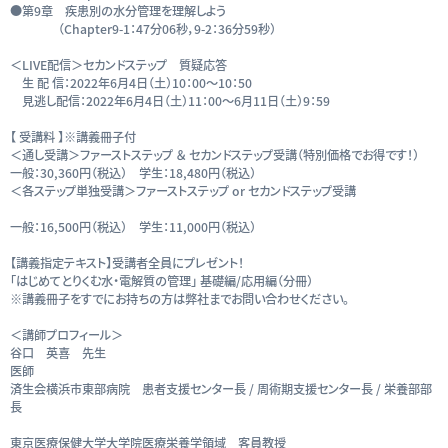
●第9章 疾患別の水分管理を理解しよう
（Chapter9-1：47分06秒，9-2：36分59秒）
＜LIVE配信＞セカンドステップ 質疑応答
生 配 信：2022年6月4日（土）10：00～10：50
見逃し配信：2022年6月4日（土）11：00～6月11日（土）9：59
【 受講料 】※講義冊子付
＜通し受講＞ファーストステップ ＆ セカンドステップ受講（特別価格でお得です！）
一般：30,360円（税込） 学生：18,480円（税込）
＜各ステップ単独受講＞ファーストステップ or セカンドステップ受講
一般：16,500円（税込） 学生：11,000円（税込）
【講義指定テキスト】受講者全員にプレゼント！
「はじめてとりくむ水・電解質の管理」 基礎編/応用編（分冊）
※講義冊子をすでにお持ちの方は弊社までお問い合わせください。
＜講師プロフィール＞
谷口 英喜 先生
医師
済生会横浜市東部病院 患者支援センター長 / 周術期支援センター長 / 栄養部部
長
東京医療保健大学大学院医療栄養学領域 客員教授