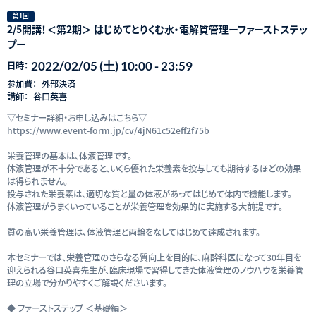
第1回
2/5開講！＜第2期＞ はじめてとりくむ水・電解質管理ーファーストステッ
プー
2022/02/05 (土) 10:00 - 23:59
日時：
参加費：
外部決済
講師：
谷口英喜
▽セミナー詳細・お申し込みはこちら▽
https://www.event-form.jp/cv/4jN61c52eff2f75b
栄養管理の基本は、体液管理です。
体液管理が不十分であると、いくら優れた栄養素を投与しても期待するほどの効果
は得られません。
投与された栄養素は、適切な質と量の体液があってはじめて体内で機能します。
体液管理がうまくいっていることが栄養管理を効果的に実施する大前提です。
質の高い栄養管理は、体液管理と両輪をなしてはじめて達成されます。
本セミナーでは、栄養管理のさらなる質向上を目的に、麻酔科医になって30年目を
迎えられる谷口英喜先生が、臨床現場で習得してきた体液管理のノウハウを栄養管
理の立場で分かりやすくご解説くださいます。
◆ ファーストステップ ＜基礎編＞