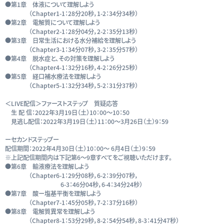
●第1章 体液について理解しよう
（Chapter1-1：28分20秒，1-2：34分34秒）
●第2章 電解質について理解しよう
（Chapter2-1：28分04分，2-2：35分13秒）
●第3章 日常生活における水分補給を理解しよう
（Chapter3-1：34分07秒，3-2：35分57秒）
●第4章 脱水症と、その対策を理解しよう
（Chapter4-1：32分16秒，4-2：26分25秒）
●第5章 経口補水療法を理解しよう
（Chapter5-1：32分34秒，5-2：31分37秒）
＜LIVE配信＞ファーストステップ 質疑応答
生 配 信：2022年3月19日（土）10：00～10：50
見逃し配信：2022年3月19日（土）11：00～3月26日（土）9：59
ーセカンドステップー
配信期間：2022年4月30日（土）10：00～ 6月4日（土）9：59
※上記配信期間内は下記第6～9章すべてをご視聴いただけます。
●第6章 輸液療法を理解しよう
（Chapter6-1：29分08秒，6-2：39分07秒，
6-3：46分04秒，6-4：34分24秒）
●第7章 酸ー塩基平衡を理解しよう
（Chapter7-1：45分05秒，7-2：37分16秒）
●第8章 電解質異常を理解しよう
（Chapter8-1：53分29秒，8-2：54分54秒，8-3：41分47秒）