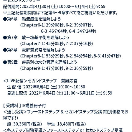
配信期間：2022年4月30日（土）10：00～ 6月4日（土）9：59
※上記配信期間内は下記第6～9章すべてをご視聴いただけます。
●第6章 輸液療法を理解しよう
（Chapter6-1：29分08秒，6-2：39分07秒，
6-3：46分04秒，6-4：34分24秒）
●第7章 酸ー塩基平衡を理解しよう
（Chapter7-1：45分05秒，7-2：37分16秒）
●第8章 電解質異常を理解しよう
（Chapter8-1：53分29秒，8-2：54分54秒，8-3：41分47秒）
●第9章 疾患別の水分管理を理解しよう
（Chapter9-1：47分06秒，9-2：36分59秒）
＜LIVE配信＞セカンドステップ 質疑応答
生 配 信：2022年6月4日（土）10：00～10：50
見逃し配信：2022年6月4日（土）11：00～6月11日（土）9：59
【 受講料 】※講義冊子付
＜通し受講＞ファーストステップ ＆ セカンドステップ受講（特別価格でお
得です！）
一般：30,360円（税込） 学生：18,480円（税込）
＜各ステップ単独受講＞ファーストステップ or セカンドステップ受講