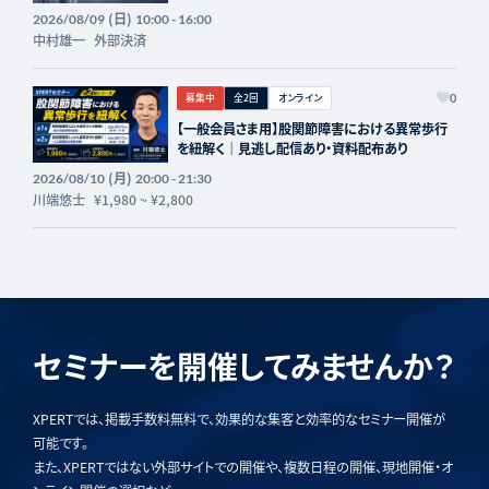
(日)
2026/08/09
10:00 - 16:00
中村雄一
外部決済
募集中
全2回
オンライン
0
【一般会員さま用】股関節障害における異常歩行
を紐解く｜見逃し配信あり・資料配布あり
(月)
2026/08/10
20:00 - 21:30
川端悠士
¥1,980
~
¥2,800
セミナーを開催してみませんか？
XPERTでは、掲載手数料無料で、効果的な集客と効率的なセミナー開催が
可能です。
また、XPERTではない外部サイトでの開催や、複数日程の開催、現地開催・オ