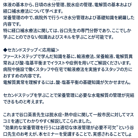
体液の基本から、日頃の水分管理、脱水症の管理、電解質の基本および
経口補水療法について学べます。
栄養管理の中で、病院外で行うべき水分管理および基礎知識を網羅した
内容です。
特に経口補水療法に関しては、谷口先生の専門分野であり、ここでしか
学ぶことのできない知識およびスキルを学ぶことが可能です。
◆セカンドステップ＜応用編＞
ファーストステップで学んだ知識を基に、輸液療法、栄養輸液、電解質異
常および酸-塩基平衡までイラストや症例を用いてご解説くださいます。
病院や施設で働くスタッフや在宅で輸液療法を実施するスタッフの方に
おすすめの内容です。
電解質異常を理解するには、酸-塩基平衡の基礎知識が欠かせません。
セカンドステップを学ぶことで栄養管理に必要な水電解質の管理が完結
できるものと考えます。
これまで谷口英喜先生は脱水症・熱中症に関して一般市民に対してマス
コミを通じてわかりやすく解説してこられました。
“効果的な栄養管理を行うには適切な体液管理が必要不可欠”という谷
口先生のお考えが、本セミナーを受講することで、実感されることでしょ