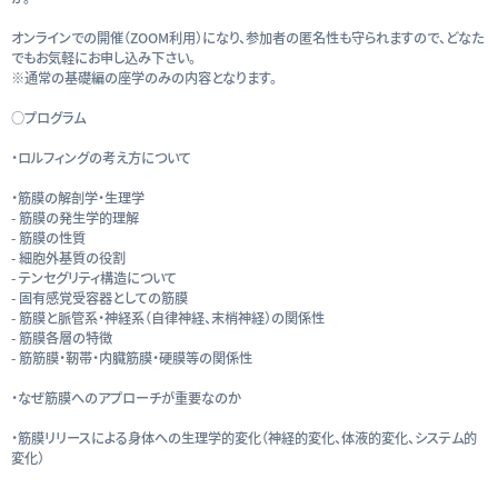
オンラインでの開催（ZOOM利用）になり、参加者の匿名性も守られますので、どなた
でもお気軽にお申し込み下さい。
※通常の基礎編の座学のみの内容となります。
○プログラム
・ロルフィングの考え方について
・筋膜の解剖学・生理学
- 筋膜の発生学的理解
- 筋膜の性質
- 細胞外基質の役割
- テンセグリティ構造について
- 固有感覚受容器としての筋膜
- 筋膜と脈管系・神経系（自律神経、末梢神経）の関係性
- 筋膜各層の特徴
- 筋筋膜・靭帯・内臓筋膜・硬膜等の関係性
・なぜ筋膜へのアプローチが重要なのか
・筋膜リリースによる身体への生理学的変化（神経的変化、体液的変化、システム的
変化）