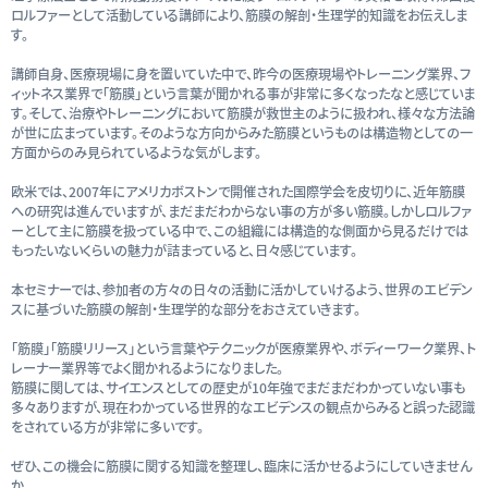
ロルファーとして活動している講師により、筋膜の解剖・生理学的知識をお伝えしま
す。
講師自身、医療現場に身を置いていた中で、昨今の医療現場やトレーニング業界、フ
ィットネス業界で「筋膜」という言葉が聞かれる事が非常に多くなったなと感じていま
す。そして、治療やトレーニングにおいて筋膜が救世主のように扱われ、様々な方法論
が世に広まっています。そのような方向からみた筋膜というものは構造物としての一
方面からのみ見られているような気がします。
欧米では、2007年にアメリカボストンで開催された国際学会を皮切りに、近年筋膜
への研究は進んでいますが、まだまだわからない事の方が多い筋膜。しかしロルファ
ーとして主に筋膜を扱っている中で、この組織には構造的な側面から見るだけでは
もったいないくらいの魅力が詰まっていると、日々感じています。
本セミナーでは、参加者の方々の日々の活動に活かしていけるよう、世界のエビデン
スに基づいた筋膜の解剖・生理学的な部分をおさえていきます。
「筋膜」「筋膜リリース」という言葉やテクニックが医療業界や、ボディーワーク業界、ト
レーナー業界等でよく聞かれるようになりました。
筋膜に関しては、サイエンスとしての歴史が10年強でまだまだわかっていない事も
多々ありますが、現在わかっている世界的なエビデンスの観点からみると誤った認識
をされている方が非常に多いです。
ぜひ、この機会に筋膜に関する知識を整理し、臨床に活かせるようにしていきません
か。