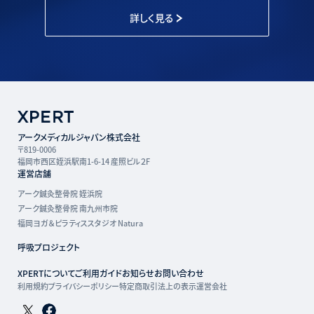
詳しく見る
アークメディカルジャパン株式会社
〒819-0006
福岡市西区姪浜駅南1-6-14 産照ビル２F
運営店舗
アーク鍼灸整骨院 姪浜院
アーク鍼灸整骨院 南九州市院
福岡ヨガ＆ピラティススタジオ Natura
呼吸プロジェクト
XPERTについて
ご利用ガイド
お知らせ
お問い合わせ
利用規約
プライバシーポリシー
特定商取引法上の表示
運営会社