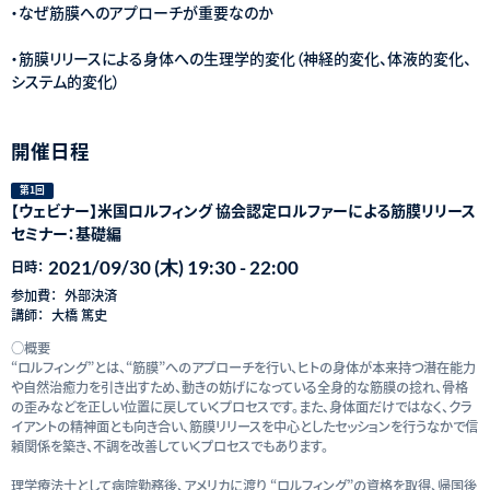
・なぜ筋膜へのアプローチが重要なのか
・筋膜リリースによる身体への生理学的変化（神経的変化、体液的変化、
システム的変化）
開催日程
第1回
【ウェビナー】米国ロルフィング 協会認定ロルファーによる筋膜リリース
セミナー：基礎編
2021/09/30 (木) 19:30 - 22:00
日時：
参加費：
外部決済
講師：
大橋 篤史
○概要
“ロルフィング”とは、“筋膜”へのアプローチを行い、ヒトの身体が本来持つ潜在能力
や自然治癒力を引き出すため、動きの妨げになっている全身的な筋膜の捻れ、骨格
の歪みなどを正しい位置に戻していくプロセスです。また、身体面だけではなく、クラ
イアントの精神面とも向き合い、筋膜リリースを中心としたセッションを行うなかで信
頼関係を築き、不調を改善していくプロセスでもあります。
理学療法士として病院勤務後、アメリカに渡り “ロルフィング”の資格を取得、帰国後