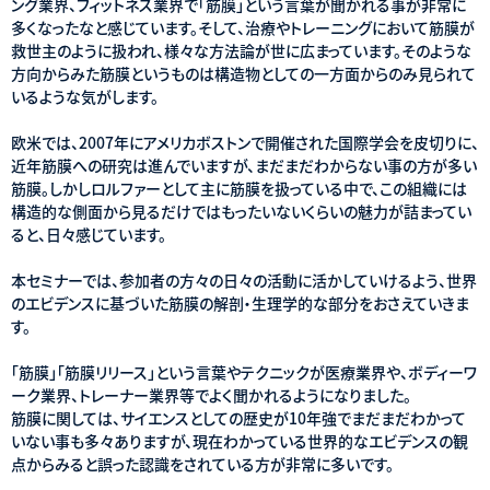
ング業界、フィットネス業界で「筋膜」という言葉が聞かれる事が非常に
多くなったなと感じています。そして、治療やトレーニングにおいて筋膜が
救世主のように扱われ、様々な方法論が世に広まっています。そのような
方向からみた筋膜というものは構造物としての一方面からのみ見られて
いるような気がします。
欧米では、2007年にアメリカボストンで開催された国際学会を皮切りに、
近年筋膜への研究は進んでいますが、まだまだわからない事の方が多い
筋膜。しかしロルファーとして主に筋膜を扱っている中で、この組織には
構造的な側面から見るだけではもったいないくらいの魅力が詰まってい
ると、日々感じています。
本セミナーでは、参加者の方々の日々の活動に活かしていけるよう、世界
のエビデンスに基づいた筋膜の解剖・生理学的な部分をおさえていきま
す。
「筋膜」「筋膜リリース」という言葉やテクニックが医療業界や、ボディーワ
ーク業界、トレーナー業界等でよく聞かれるようになりました。
筋膜に関しては、サイエンスとしての歴史が10年強でまだまだわかって
いない事も多々ありますが、現在わかっている世界的なエビデンスの観
点からみると誤った認識をされている方が非常に多いです。