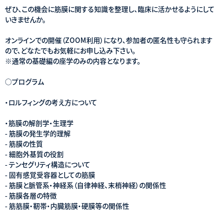
ぜひ、この機会に筋膜に関する知識を整理し、臨床に活かせるようにして
いきませんか。
オンラインでの開催（ZOOM利用）になり、参加者の匿名性も守られます
ので、どなたでもお気軽にお申し込み下さい。
※通常の基礎編の座学のみの内容となります。
○プログラム
・ロルフィングの考え方について
・筋膜の解剖学・生理学
- 筋膜の発生学的理解
- 筋膜の性質
- 細胞外基質の役割
- テンセグリティ構造について
- 固有感覚受容器としての筋膜
- 筋膜と脈管系・神経系（自律神経、末梢神経）の関係性
- 筋膜各層の特徴
- 筋筋膜・靭帯・内臓筋膜・硬膜等の関係性