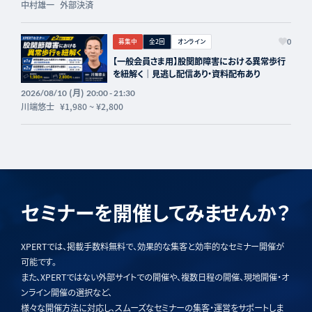
中村雄一
外部決済
募集中
全2回
オンライン
0
【一般会員さま用】股関節障害における異常歩行
を紐解く｜見逃し配信あり・資料配布あり
(月)
2026/08/10
20:00 - 21:30
川端悠士
¥1,980
~
¥2,800
セミナーを開催してみませんか？
XPERTでは、掲載手数料無料で、効果的な集客と効率的なセミナー開催が
可能です。
また、XPERTではない外部サイトでの開催や、複数日程の開催、現地開催・オ
ンライン開催の選択など、
様々な開催方法に対応し、スムーズなセミナーの集客・運営をサポートしま