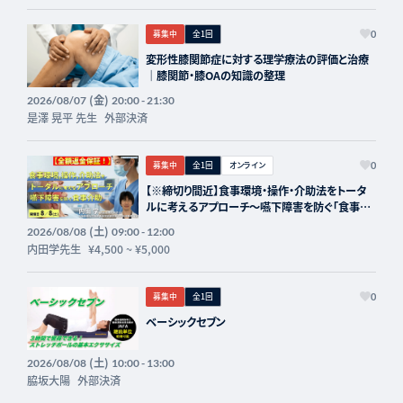
募集中
全1回
0
変形性膝関節症に対する理学療法の評価と治療
｜膝関節・膝OAの知識の整理
(金)
2026/08/07
20:00 - 21:30
是澤 晃平 先生
外部決済
募集中
全1回
オンライン
0
【※締切り間近】食事環境・操作・介助法をトータ
ルに考えるアプローチ～嚥下障害を防ぐ「食事介
助」の実際～講師：内田学先生【主催：セラピスト
(土)
2026/08/08
09:00 - 12:00
フォーライフ】
内田学先生
¥4,500
~
¥5,000
募集中
全1回
0
ベーシックセブン
(土)
2026/08/08
10:00 - 13:00
脇坂大陽
外部決済