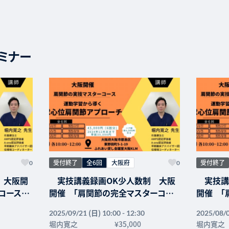
ミナー
受付終了
全6回
大阪府
受付終了
0
0
 大阪開
実技講義録画OK少人数制 大阪
実技講
ーコース
開催 「肩関節の完全マスターコー
開催 「
関節アプ
ス 触診、解剖運動学をまなび、全身
ス 触診
(日)
2025/09/21
10:00 - 12:30
2025/08/
から肩関節の問題点をつかむ」
から肩関
堀内寛之
¥35,000
堀内寛之