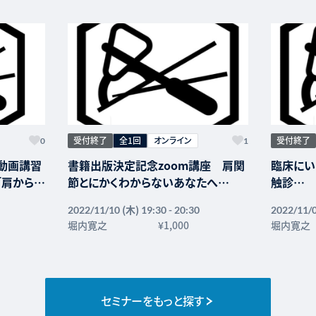
受付終了
全1回
オンライン
受付終了
0
1
動画講習
書籍出版決定記念zoom講座 肩関
臨床にい
「肩から手
節とにかくわからないあなたへ
触診
る。 わ
〜イントロダクション、マッサージリ
(木)
2022/11/10
19:30 - 20:30
2022/11/
剖運動学を
ハビリから抜け出せないあなたに〜
～触診か
堀内寛之
¥1,000
堀内寛之
囲筋との
幹や下肢
麻痺の手
まなべ
セミナーをもっと探す