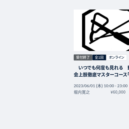
受付終了
全1回
オンライン
いつでも何度も見れる 
会上肢徹底マスターコース
指の臨床に絶対の自信をつけ
(木)
2023/06/01
10:00 - 23:00
かりやすく楽しく上肢の解
堀内寛之
¥60,000
まなぶ」
〜肩関節のアプローチを体
から見る見方がわかる、片
指に対する新しい促通法も
る。〜