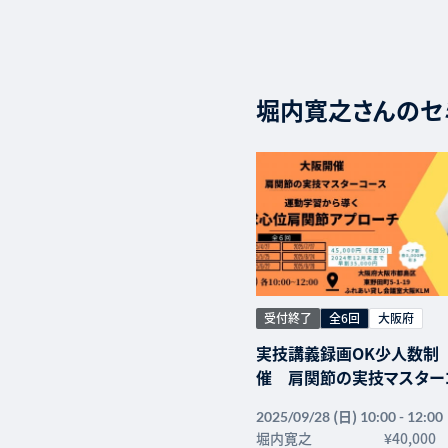
堀内寛之さんのセ
受付終了
全6回
大阪府
実技講義録画OK少人数制
催 肩関節の実技マスタ
運動学習から導く求心位肩
(日)
2025/09/28
10:00 - 12:00
ローチ
堀内寛之
¥40,000