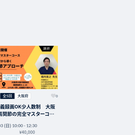
全5回
大阪府
0
義録画OK少人数制 大阪
肩関節の完全マスターコー
、解剖運動学をまなび、全身
(日)
03
10:00 - 12:30
節の問題点をつかむ」
¥40,000