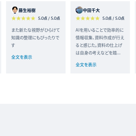
藤生裕樹
中田千大
5.0
点 /
5.0
点
5.0
点 /
5.0
点
また新たな視野がひらけて
AIを用いることで効率的に
知識の整理にもぴったりで
情報収集、資料作成が行え
す
ると感じた。資料の仕上げ
は自身の考えなどを踏...
全文を表示
全文を表示