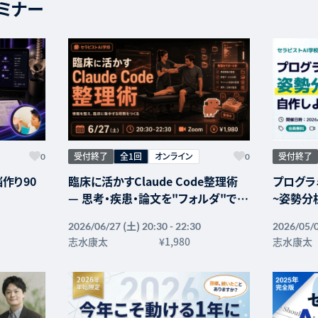
ミナー
受付終了
全1回
オンライン
受付終了
0
0
作り90
臨床に活かすClaude Code整理術
プログラ
— 思考・疾患・論文を"フォルダ"で育
~姿勢分
てる2時間 —
(土)
2026/06/27
20:30 - 22:30
2026/05/
志水康太
¥1,980
志水康太