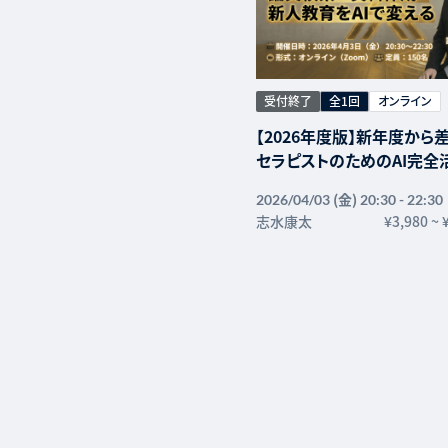
受付終了
全1回
オンライン
【2026年度版】新年度から
セラピストのためのAI完全
論文検索・資料作成・新人教
(金)
2026/04/03
20:30 - 22:30
変える2時間 —
志水康太
¥3,980
~