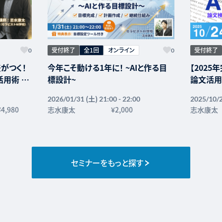
受付終了
全1回
オンライン
受付終了
0
0
差がつく！
今年こそ動ける1年に！ ~AIと作る目
【2025
活用術 —
標設計~
論文活用
育をAIで
成~
(土)
2026/01/31
21:00 - 22:00
2025/10/
¥4,980
志水康太
¥2,000
志水康太
セミナーをもっと探す