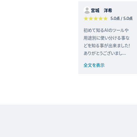
宮城 洋希
5.0
点 /
5.0
点
初めて知るAIのツールや
用途別に使い分ける事な
どを知る事が出来ました！
ありがとうございまし...
全文を表示