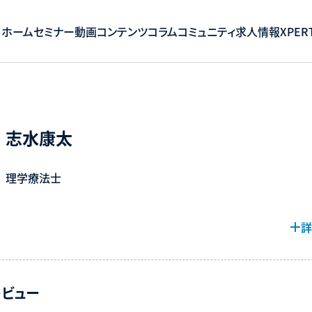
ホーム
セミナー
動画コンテンツ
コラム
コミュニティ
求人情報
XPERT
志水康太
理学療法士
詳
ビュー