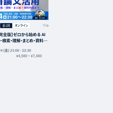
全1回
オンライン
0
年完全版】ゼロから始める AI
~検索・理解・まとめ・資料作
(金)
24
21:00 - 22:30
¥4,980
~
¥7,480