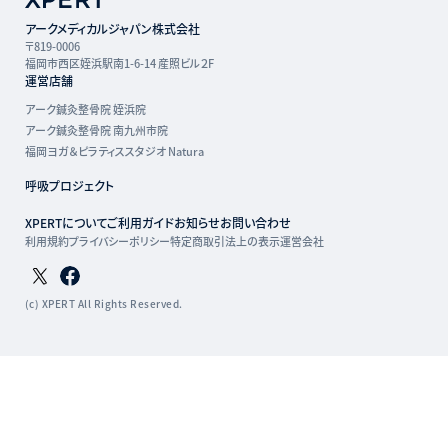
アークメディカルジャパン株式会社
〒819-0006
福岡市西区姪浜駅南1-6-14 産照ビル２F
運営店舗
アーク鍼灸整骨院 姪浜院
アーク鍼灸整骨院 南九州市院
福岡ヨガ＆ピラティススタジオ Natura
呼吸プロジェクト
XPERTについて
ご利用ガイド
お知らせ
お問い合わせ
利用規約
プライバシーポリシー
特定商取引法上の表示
運営会社
Twitterページ
Facebookページ
(c) XPERT All Rights Reserved.