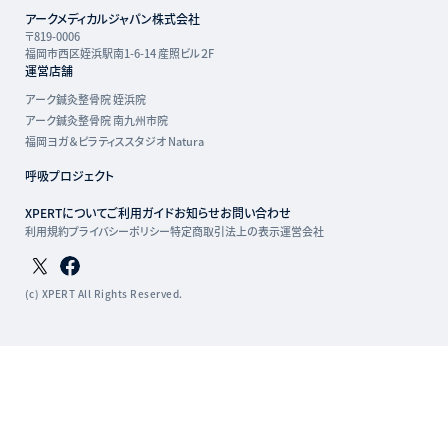
アークメディカルジャパン株式会社
〒819-0006
福岡市西区姪浜駅南1-6-14 産照ビル２F
運営店舗
アーク鍼灸整骨院 姪浜院
アーク鍼灸整骨院 南九州市院
福岡ヨガ＆ピラティススタジオ Natura
呼吸プロジェクト
XPERTについて
ご利用ガイド
お知らせ
お問い合わせ
利用規約
プライバシーポリシー
特定商取引法上の表示
運営会社
Twitterページ
Facebookページ
(c) XPERT All Rights Reserved.