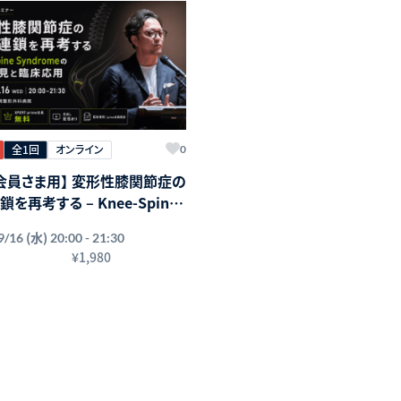
全1回
オンライン
0
会員さま用】 変形性膝関節症の
を再考する – Knee-Spine
dromeの最新知見と臨床応用 –
(水)
9/16
20:00 - 21:30
¥1,980