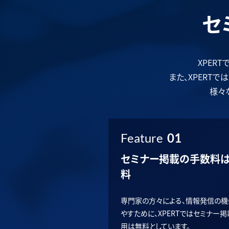
セ
XPER
また、XPERT
様々
Feature
01
セミナー掲載の手数料
料
専門家の方々による、情報発信の機
やすために、XPERTではセミナー
用は無料としています。