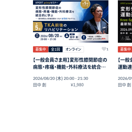
募集中
全1回
オンライン
募集中
1
【一般会員さま用】変形性膝関節症の
【一般
病態・疼痛・機能・外科療法を統合的
運動連鎖
に学ぶ ― 保存療法と術後回復をつ
Syn
(木)
2026/08/20
20:00 - 21:30
2026/0
なぐ全5回プログラム ― 第5回：TKA
田中 創
¥1,980
田中 創
前後のリハビリテーション