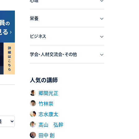
心理
栄養
ビジネス
学会・人材交流会・その他
人気の講師
郷間光正
竹林崇
志水康太
高山 弘幹
田中 創