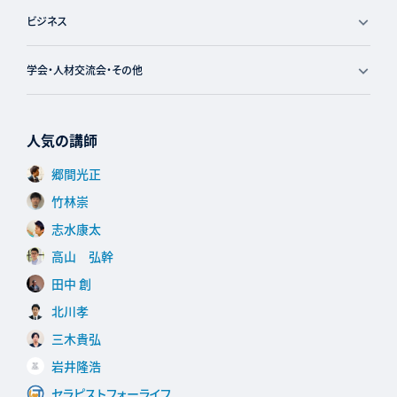
ビジネス
学会・人材交流会・その他
人気の講師
郷間光正
竹林崇
志水康太
高山 弘幹
田中 創
北川孝
三木貴弘
岩井隆浩
セラピストフォーライフ