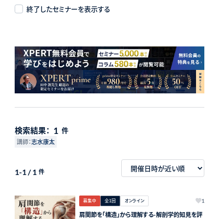
終了したセミナーを表示する
検索結果：
1
件
講師：
志水康太
1-1 / 1
件
募集中
全1回
オンライン
1
肩関節を「構造」から理解する-解剖学的知見を評