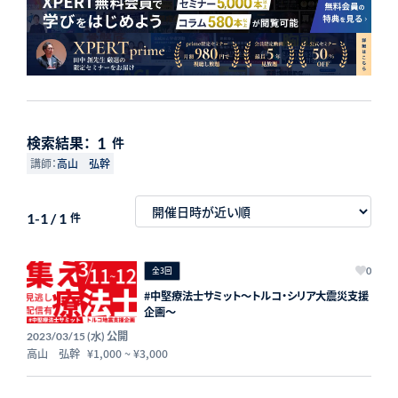
検索結果：
1
件
講師：
高山 弘幹
1-1 / 1
件
全3回
0
#中堅療法士サミット〜トルコ・シリア大震災支援
企画〜
公開
2023/03/15 (水)
高山 弘幹
¥1,000
~
¥3,000