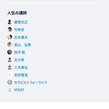
人気の講師
郷間光正
竹林崇
志水康太
高山 弘幹
田中 創
北川孝
三木貴弘
岩井隆浩
セラピストフォーライフ
XPERT