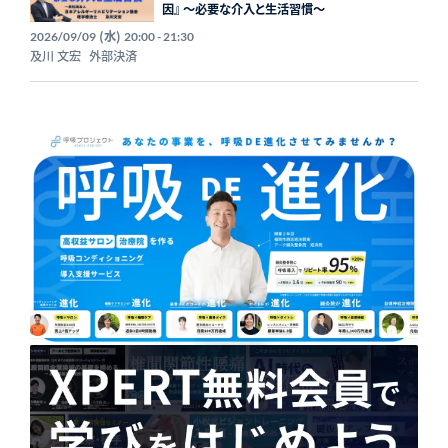
因』 〜必要な介入と生活習慣〜
(水)
2026/09/09
20:00 - 21:30
及川 文宏
外部決済