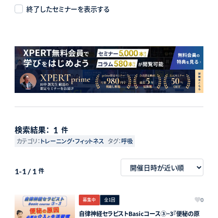
終了したセミナーを表示する
検索結果：
1
件
カテゴリ：
トレーニング・フィットネス
タグ：
呼吸
1-1 / 1
件
募集中
全1回
0
自律神経セラピストBasicコース③−3『便秘の原