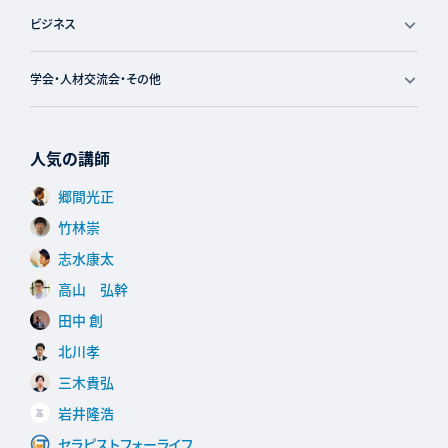
ビジネス
学会・人材交流会・その他
人気の講師
郷間光正
竹林崇
志水康太
高山 弘幹
田中 創
北川孝
三木貴弘
岩井隆浩
セラピストフォーライフ