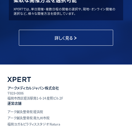
XPERTでは、単日開催・複数日程の開催の選択や、現地・オンライン開催の
選択など、様々な開催方法を提供しています。
詳しく見る
アークメディカルジャパン株式会社
〒819-0006
福岡市西区姪浜駅南1-6-14 産照ビル２F
運営店舗
アーク鍼灸整骨院 姪浜院
アーク鍼灸整骨院 南九州市院
福岡ヨガ＆ピラティススタジオ Natura