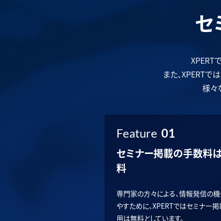
セ
XPER
また、XPERT
様々
Feature
01
セミナー掲載の手数料
料
専門家の方々による、情報発信の機
やすために、XPERTではセミナー
用は無料としています。