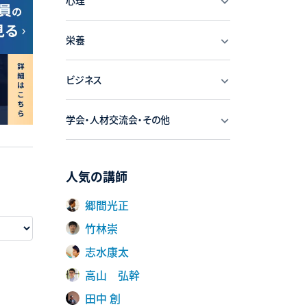
心理
栄養
ビジネス
学会・人材交流会・その他
人気の講師
郷間光正
竹林崇
志水康太
高山 弘幹
田中 創