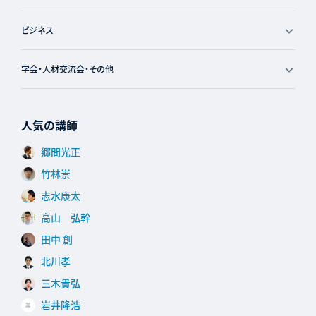
ビジネス
学会・人材交流会・その他
人気の講師
郷間光正
竹林崇
志水康太
高山 弘幹
田中 創
北川孝
三木貴弘
岩井隆浩