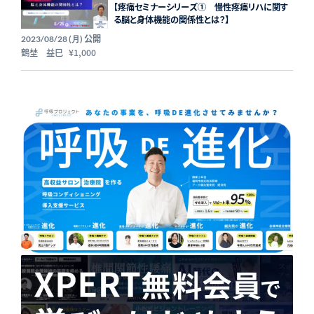
【疼痛セミナーシリーズ① 慢性疼痛リハに関す
る脳と身体機能の関係性とは？】
公開
2023/08/28 (月)
鶴埜 益巳
¥1,000