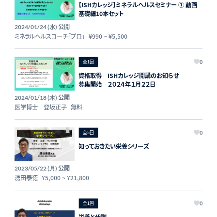
【ISHカレッジ】ミネラルヘルスセミナー ① 動画
基礎編10本セット
公開
2024/01/24 (水)
ミネラルヘルスコーチ「プロ」
¥990
~
¥5,500
全1回
0
資格取得 ISHカレッジ開講のお知らせ
募集開始 ２０２４年１月２２日
公開
2024/01/18 (木)
医学博士 登坂正子
無料
全5回
0
知っておきたい栄養シリーズ
公開
2023/05/22 (月)
湧田泰徳
¥5,000
~
¥21,800
全1回
0