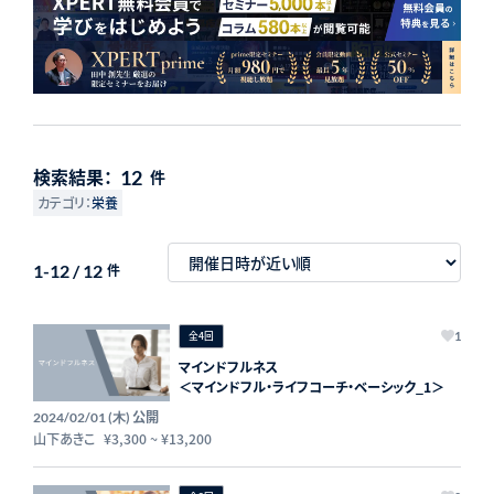
検索結果：
12
件
カテゴリ：
栄養
1-12 / 12
件
全4回
1
マインドフルネス
＜マインドフル・ライフコーチ・ベーシック_1＞
公開
2024/02/01 (木)
山下あきこ
¥3,300
~
¥13,200