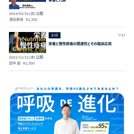
栄養と代謝
公開
2023/05/22 (月)
湧田泰徳
¥2,300
全1回
17
栄養と慢性疼痛の関連性とその臨床応用
公開
2021/11/11 (木)
田中 創
¥1,500