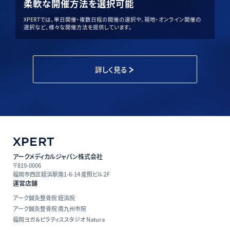
柔軟な開催方法を選択可能
XPERTでは、単日開催・複数日程の開催の選択や、現地・オンライン開催の
選択など、様々な開催方法を提供しています。
詳しく見る
アークメディカルジャパン株式会社
〒819-0006
福岡市西区姪浜駅南1-6-14 産照ビル２F
運営店舗
アーク鍼灸整骨院 姪浜院
アーク鍼灸整骨院 南九州市院
福岡ヨガ＆ピラティススタジオ Natura