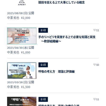
競技を捉える上で大事にしている概念
公開
2021/08/08 (日)
中澤 拓也
¥2,000
全1回
11
手のリハビリを実施する上で必要な知識と実技
〜軟部組織編〜
公開
2021/06/30 (水)
中澤 拓也
¥1,000
全1回
10
呼吸の考え方 理論と評価編
公開
2021/03/28 (日)
中澤 拓也
¥1,500
全1回
11