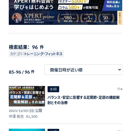
検索結果：
96
件
カテゴリ：
トレーニング・フィットネス
85-96 / 96
件
全1回
4
バランス・安定に影響する足関節・足部の機能解
剖とその治療
公開
2021/12/05 (日)
中澤 拓也
¥1,500