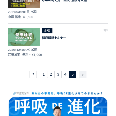
呼吸の考え方 実技・治療介入編
公開
2021/03/28 (日)
中澤 拓也
¥1,500
全4回
4
健康睡眠セミナー
公開
2020/12/16 (水)
宮崎誠司
無料
~
¥1,000
1
2
3
4
5