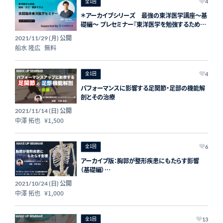
全1回
4
＊アーカイブシリーズ 最強の東洋医学講座〜基
礎編〜 プレセミナー『東洋医学を勉強するため
に』
公開
2021/11/29 (月)
船水 隆広
無料
全1回
4
パフォーマンスに影響する足関節・足部の機能解
剖とその治療
公開
2021/11/14 (日)
中澤 拓也
¥1,500
全1回
6
アーカイブ版：胸郭が整形疾患にもたらす影響
（基礎編）
〜胸郭の動きの構成要素の理解をもとに紐解く〜
公開
2021/10/24 (日)
中澤 拓也
¥1,000
全1回
13