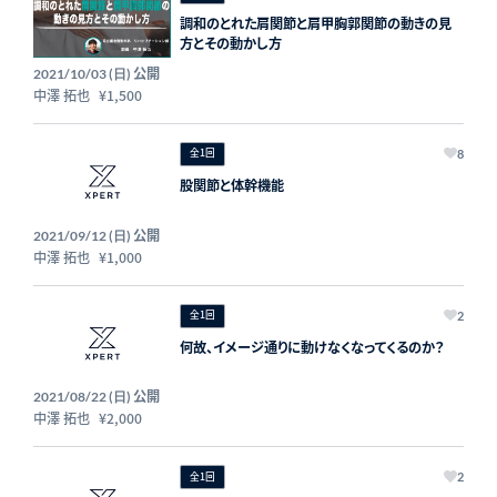
調和のとれた肩関節と肩甲胸郭関節の動きの見
方とその動かし方
公開
2021/10/03 (日)
中澤 拓也
¥1,500
全1回
8
股関節と体幹機能
公開
2021/09/12 (日)
中澤 拓也
¥1,000
全1回
2
何故、イメージ通りに動けなくなってくるのか？
公開
2021/08/22 (日)
中澤 拓也
¥2,000
全1回
2