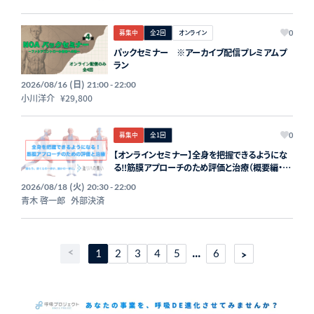
募集中
全2回
オンライン
0
パックセミナー ※アーカイブ配信プレミアムプ
ラン
(日)
2026/08/16
21:00 - 22:00
小川洋介
¥29,800
募集中
全1回
0
【オンラインセミナー】全身を把握できるようにな
る‼️筋膜アプローチのため評価と治療（概要編・評
価触診編・治療編①②③④）
(火)
2026/08/18
20:30 - 22:00
青木 啓一郎
外部決済
...
1
2
3
4
5
6