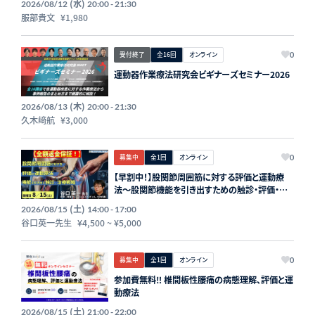
(水)
2026/08/12
20:00 - 21:30
服部貴文
¥1,980
受付終了
全16回
オンライン
0
運動器作業療法研究会ビギナーズセミナー2026
(木)
2026/08/13
20:00 - 21:30
久木﨑航
¥3,000
募集中
全1回
オンライン
0
【早割中！】股関節周囲筋に対する評価と運動療
法〜股関節機能を引き出すための触診・評価・治
療戦略〜講師：谷口英一先生【主催：セラピストフ
(土)
2026/08/15
14:00 - 17:00
ォーライフ】
谷口英一先生
¥4,500
~
¥5,000
募集中
全1回
オンライン
0
参加費無料‼️ 椎間板性腰痛の病態理解、評価と運
動療法
(土)
2026/08/15
21:00 - 22:00