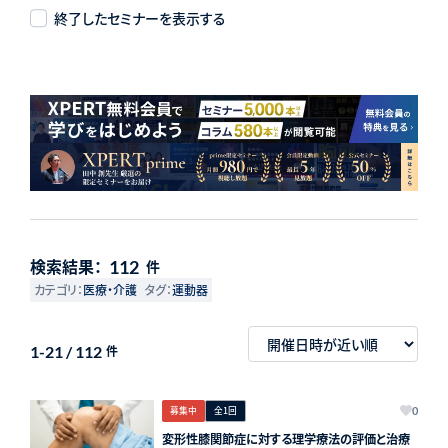
終了したセミナーを表示する
検索結果：
112
件
カテゴリ：
医療・介護
タグ：
運動器
1-21 / 112
件
募集中
全1回
0
変形性膝関節症に対する理学療法の評価と治療