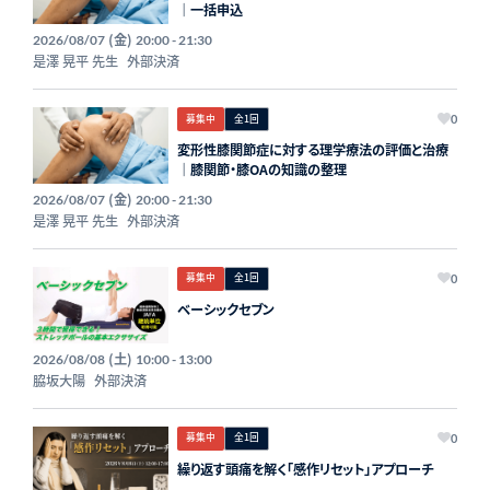
｜一括申込
(金)
2026/08/07
20:00 - 21:30
是澤 晃平 先生
外部決済
募集中
全1回
0
変形性膝関節症に対する理学療法の評価と治療
｜膝関節・膝OAの知識の整理
(金)
2026/08/07
20:00 - 21:30
是澤 晃平 先生
外部決済
募集中
全1回
0
ベーシックセブン
(土)
2026/08/08
10:00 - 13:00
脇坂大陽
外部決済
募集中
全1回
0
繰り返す頭痛を解く「感作リセット」アプローチ