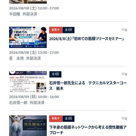
(土)
2026/08/08
12:00 - 17:00
半田瞳
外部決済
募集中
全1回
0
2026/8/8（土）「初めての筋膜リリースセミナー」
(土)
2026/08/08
13:00 - 17:00
星 圭悟
外部決済
全3回
0
石井慎一郎先生による テクニカルマスターコー
ス 栃木
(日)
2026/08/09
10:00 - 16:00
石井慎一郎
外部決済
募集中
全1回
0
下半身の筋膜ネットワークから考える慢性腰痛ア
プローチ