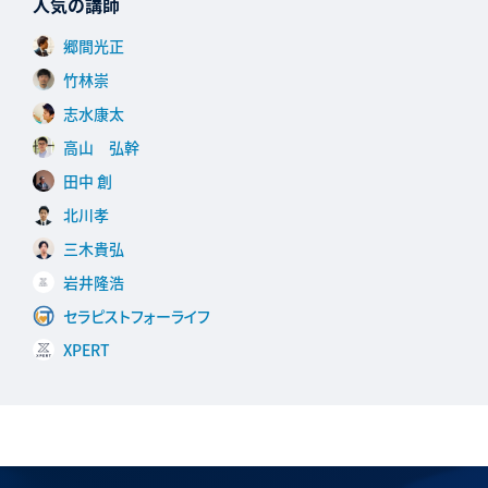
人気の講師
郷間光正
竹林崇
志水康太
高山 弘幹
田中 創
北川孝
三木貴弘
岩井隆浩
セラピストフォーライフ
XPERT