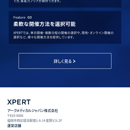
でき、集客力アップが期待できます。
Feature
03
柔軟な開催方法を選択可能
XPERTでは、単日開催・複数日程の開催の選択や、現地・オンライン開催の
選択など、様々な開催方法を提供しています。
詳しく見る
アークメディカルジャパン株式会社
〒819-0006
福岡市西区姪浜駅南1-6-14 産照ビル２F
運営店舗