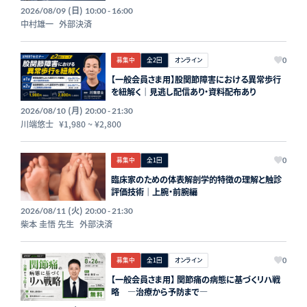
(日)
2026/08/09
10:00 - 16:00
中村雄一
外部決済
募集中
全2回
オンライン
0
【一般会員さま用】股関節障害における異常歩行
を紐解く｜見逃し配信あり・資料配布あり
(月)
2026/08/10
20:00 - 21:30
川端悠士
¥1,980
~
¥2,800
募集中
全1回
0
臨床家のための体表解剖学的特徴の理解と触診
評価技術｜上腕・前腕編
(火)
2026/08/11
20:00 - 21:30
柴本 圭悟 先生
外部決済
募集中
全1回
オンライン
0
【一般会員さま用】 関節痛の病態に基づくリハ戦
略 ―治療から予防まで―