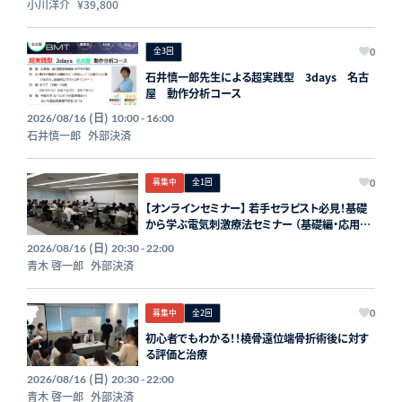
小川洋介
¥39,800
全3回
0
石井慎一郎先生による超実践型 3days 名古
屋 動作分析コース
(日)
2026/08/16
10:00 - 16:00
石井慎一郎
外部決済
募集中
全1回
0
【オンラインセミナー】 若手セラピスト必見！基礎
から学ぶ電気刺激療法セミナー （基礎編・応用
編）
(日)
2026/08/16
20:30 - 22:00
青木 啓一郎
外部決済
募集中
全2回
0
初心者でもわかる！！橈骨遠位端骨折術後に対す
る評価と治療
(日)
2026/08/16
20:30 - 22:00
青木 啓一郎
外部決済