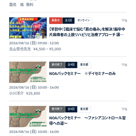
霜鳥 颯
無料
募集中
全1回
オンライン
0
【早割中！】臨床で悩む「肩の痛み」を解決！脳卒中
片麻痺者の上肢リハビリと治療アプローチ 講師：
北山哲也先生【主催：セラピストフォーライフ】
(日)
2026/08/16
09:00 - 12:00
北山哲也先生
¥4,500
~
¥5,000
受付終了
全4回
東京都
0
NOAパックセミナー ※デイセミナーのみ
(日)
2026/08/16
10:00 - 16:00
小川洋介
¥29,800
受付終了
全8回
東京都
0
NOAパックセミナー 〜ファシアコントロール習
得への道〜
(日)
2026/08/16
10:00 - 16:00