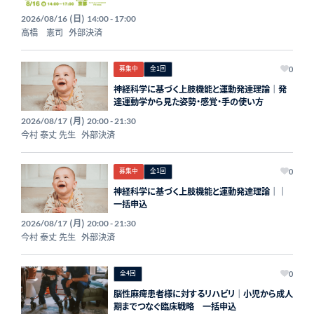
(日)
2026/08/16
14:00 - 17:00
高橋 憲司
外部決済
募集中
全1回
0
神経科学に基づく上肢機能と運動発達理論｜発
達運動学から見た姿勢・感覚・手の使い方
(月)
2026/08/17
20:00 - 21:30
今村 泰丈 先生
外部決済
募集中
全1回
0
神経科学に基づく上肢機能と運動発達理論｜｜
一括申込
(月)
2026/08/17
20:00 - 21:30
今村 泰丈 先生
外部決済
全4回
0
脳性麻痺患者様に対するリハビリ｜小児から成人
期までつなぐ臨床戦略 一括申込