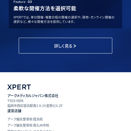
Feature
03
柔軟な開催方法を選択可能
XPERTでは、単日開催・複数日程の開催の選択や、現地・オンライン開催の
選択など、様々な開催方法を提供しています。
詳しく見る
アークメディカルジャパン株式会社
〒819-0006
福岡市西区姪浜駅南1-6-14 産照ビル２F
運営店舗
アーク鍼灸整骨院 姪浜院
アーク鍼灸整骨院 南九州市院