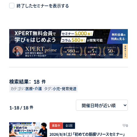
終了したセミナーを表示する
検索結果：
18
件
カテゴリ：
医療・介護
タグ：
小児・発育発達
1-18 / 18
件
募集中
全1回
0
2026/8/8（土）「初めての筋膜リリースセミナー」