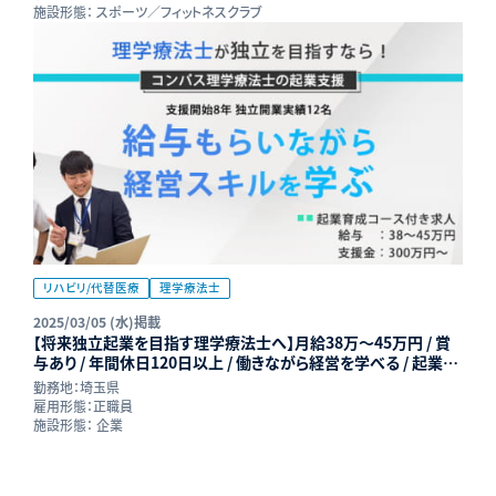
施設形態：
スポーツ／フィットネスクラブ
リハビリ/代替医療
理学療法士
2025/03/05 (水)掲載
【将来独立起業を目指す理学療法士へ】月給38万～45万円 / 賞
与あり / 年間休日120日以上 / 働きながら経営を学べる / 起業育
成コース採用枠 | リハプライム株式会社
勤務地：
埼玉県
雇用形態：
正職員
施設形態：
企業