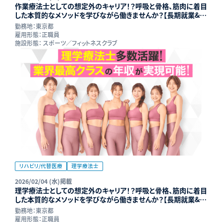
作業療法士としての想定外のキャリア！？呼吸と骨格、筋肉に着目
した本質的なメソッドを学びながら働きませんか？【長期就業&年
収UP可能】
勤務地：
東京都
雇用形態：
正職員
施設形態：
スポーツ／フィットネスクラブ
リハビリ/代替医療
理学療法士
2026/02/04 (水)掲載
理学療法士としての想定外のキャリア！？呼吸と骨格、筋肉に着目
した本質的なメソッドを学びながら働きませんか？【長期就業&年
収UP可能】
勤務地：
東京都
雇用形態：
正職員