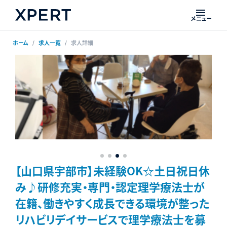
メニュー
ホーム
求人一覧
求人詳細
【山口県宇部市】未経験OK☆土日祝日休
み♪研修充実・専門・認定理学療法士が
在籍、働きやすく成長できる環境が整った
リハビリデイサービスで理学療法士を募