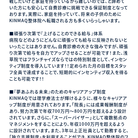
戦したいけど家庭を持っているから難しいのでは、と諦めて
いた方にも安心して自費診療に挑戦できる保証制度となって
おります。実際に、家庭を持っていて、将来の子供のために
KINMAQ整体院へ転職される方も多くいらっしゃいます。
■頑張り次第で『上げることのできる給与』体系
病院などのようにどんなに頑張っても給与に反映されないと
いったことはありません。自費診療の大きな強みですが、頑張
り次第で給与を自力でアップさせることが可能です！また、浅
草院ではフランチャイズならではの特別制度として、インセン
ティブ制度を導入しています！！定められた月の目標をスタッ
フ全員で達成することで、短期的にインセンティブ収入を得る
ことも可能です！！
■『夢あふれる未来』のためのキャリアアップ制度
KINMAQでは理学療法士が輝けるように、様々なキャリアア
ップ制度が用意されております。「院長」には成果報酬制度が
あり、努力次第で年収700万円〜800万円を超えるよう設計
されています。さらに、「スーパーバイザー」として複数拠点の
マネジメントをすることにより、年収1000万円を超えるよう
に設計されています。また、3年以上正社員として勤務すると、
「独立支援制度」を利用することができ、KINMAQ整体院のフ