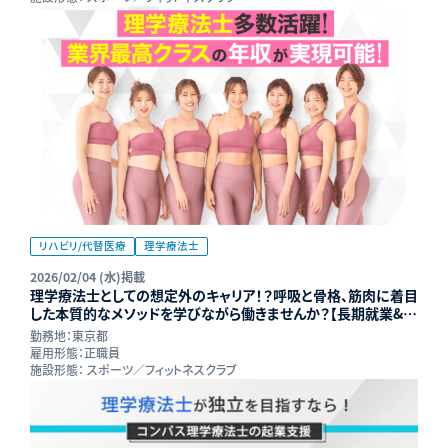
リハビリ/代替医療
理学療法士
2026/02/04 (水)掲載
理学療法士としての想定外のキャリア！？呼吸と骨格、筋肉に着目
した本質的なメソッドを学びながら働きませんか？【長期就業&年
収UP可能】
勤務地：
東京都
雇用形態：
正職員
施設形態：
スポーツ／フィットネスクラブ