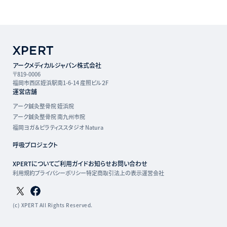
アークメディカルジャパン株式会社
〒819-0006
福岡市西区姪浜駅南1-6-14 産照ビル２F
運営店舗
アーク鍼灸整骨院 姪浜院
アーク鍼灸整骨院 南九州市院
福岡ヨガ＆ピラティススタジオ Natura
呼吸プロジェクト
XPERTについて
ご利用ガイド
お知らせ
お問い合わせ
利用規約
プライバシーポリシー
特定商取引法上の表示
運営会社
Twitterページ
Facebookページ
(c) XPERT All Rights Reserved.