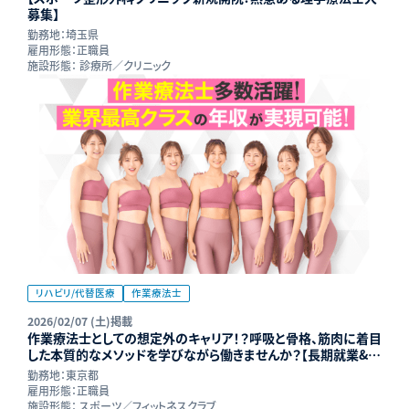
募集】
勤務地：
埼玉県
雇用形態：
正職員
施設形態：
診療所／クリニック
リハビリ/代替医療
作業療法士
2026/02/07 (土)掲載
作業療法士としての想定外のキャリア！？呼吸と骨格、筋肉に着目
した本質的なメソッドを学びながら働きませんか？【長期就業&年
収UP可能】
勤務地：
東京都
雇用形態：
正職員
施設形態：
スポーツ／フィットネスクラブ