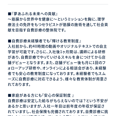
■『夢あふれる未来への貢献』
〜筋膜から世界中を健康に〜というミッションを胸に、理学
療法士の免許をもつセラピストが筋膜の施術を通して社会貢
献を目指す自費診療の整体院です。
■自費診療未経験者でも『輝ける教育制度』
入社前から、約40時間の動画やオリジナルテキストでの自主
学習が可能です。さらに、入社後1ヶ月間は、講師による研修
があり、自費診療でやっていけるスキルを身につけてから店
舗デビューとなります。また、店舗デビュー後も月に1回のフ
ォローアップ研修や、オンラインによる相談会があり、未経験
者でも安心の教育制度になっております。未経験者でもスム
ーズに自費診療に対応できるよう、様々な教育体制が用意さ
れております。
■家庭がある方にも『安心の保証制度 』
自費診療は安定した給与がもらえないのでは？という不安が
あるかと思いますが、入社一年目は前年度の年収が保証さ
れていますし、社会保険も完備されております。自費診療に挑