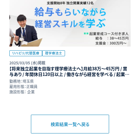
リハビリ/代替医療
理学療法士
2025/03/05 (水)掲載
【将来独立起業を目指す理学療法士へ】月給38万～45万円 / 賞
与あり / 年間休日120日以上 / 働きながら経営を学べる / 起業育
成コース採用枠 | リハプライム株式会社
勤務地：
埼玉県
雇用形態：
正職員
施設形態：
企業
検索結果一覧へ戻る