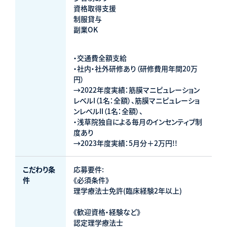
資格取得支援
制服貸与
副業OK
・交通費全額支給
・社内・社外研修あり（研修費用年間20万
円）
→2022年度実績：筋膜マニピュレーション
レベルI（1名：全額）、筋膜マニピュレーショ
ンレベルII（1名：全額）、
・浅草院独自による毎月のインセンティブ制
度あり
→2023年度実績：5月分＋2万円!!
こだわり条
応募要件:
件
《必須条件》
理学療法士免許(臨床経験2年以上)
《歓迎資格・経験など》
認定理学療法士