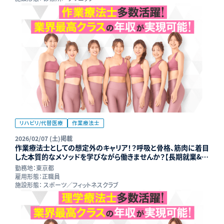
リハビリ/代替医療
作業療法士
2026/02/07 (土)掲載
作業療法士としての想定外のキャリア！？呼吸と骨格、筋肉に着目
した本質的なメソッドを学びながら働きませんか？【長期就業&年
収UP可能】
勤務地：
東京都
雇用形態：
正職員
施設形態：
スポーツ／フィットネスクラブ