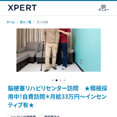
メニュー
ホーム
求人一覧
求人詳細
脳梗塞リハビリセンター訪問 ★積極採
用中！自費訪問＊月給33万円～インセン
ティブ有★
リハビリ/代替医療
理学療法士