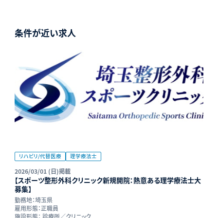
条件が近い求人
リハビリ/代替医療
理学療法士
2026/03/01 (日)掲載
【スポーツ整形外科クリニック新規開院：熱意ある理学療法士大
募集】
勤務地：
埼玉県
雇用形態：
正職員
施設形態：
診療所／クリニック