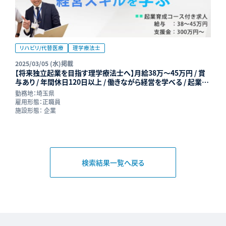
リハビリ/代替医療
理学療法士
2025/03/05 (水)掲載
【将来独立起業を目指す理学療法士へ】月給38万～45万円 / 賞
与あり / 年間休日120日以上 / 働きながら経営を学べる / 起業育
成コース採用枠 | リハプライム株式会社
勤務地：
埼玉県
雇用形態：
正職員
施設形態：
企業
検索結果一覧へ戻る