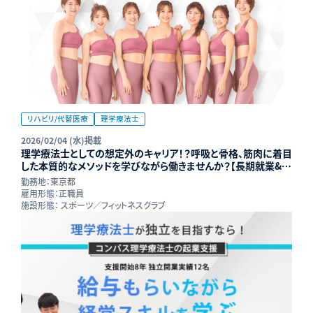
リハビリ/代替医療
理学療法士
2026/02/04 (水)掲載
理学療法士としての想定外のキャリア！？呼吸と骨格、筋肉に着目
した本質的なメソッドを学びながら働きませんか？【長期就業&年
収UP可能】
勤務地：
東京都
雇用形態：
正職員
施設形態：
スポーツ／フィットネスクラブ