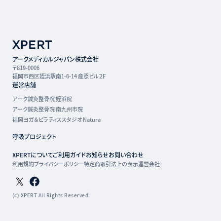
アークメディカルジャパン株式会社
〒819-0006
福岡市西区姪浜駅南1-6-14 産照ビル２F
運営店舗
アーク鍼灸整骨院 姪浜院
アーク鍼灸整骨院 南九州市院
福岡ヨガ＆ピラティススタジオ Natura
呼吸プロジェクト
XPERTについて
ご利用ガイド
お知らせ
お問い合わせ
利用規約
プライバシーポリシー
特定商取引法上の表示
運営会社
Twitterページ
Facebookページ
(c) XPERT All Rights Reserved.