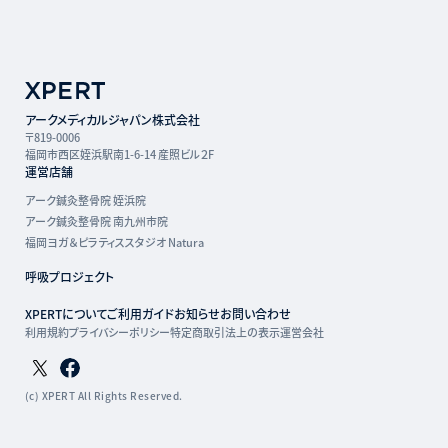
アークメディカルジャパン株式会社
〒819-0006
福岡市西区姪浜駅南1-6-14 産照ビル２F
運営店舗
アーク鍼灸整骨院 姪浜院
アーク鍼灸整骨院 南九州市院
福岡ヨガ＆ピラティススタジオ Natura
呼吸プロジェクト
XPERTについて
ご利用ガイド
お知らせ
お問い合わせ
利用規約
プライバシーポリシー
特定商取引法上の表示
運営会社
Twitterページ
Facebookページ
(c) XPERT All Rights Reserved.