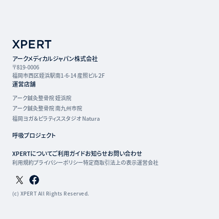
アークメディカルジャパン株式会社
〒819-0006
福岡市西区姪浜駅南1-6-14 産照ビル２F
運営店舗
アーク鍼灸整骨院 姪浜院
アーク鍼灸整骨院 南九州市院
福岡ヨガ＆ピラティススタジオ Natura
呼吸プロジェクト
XPERTについて
ご利用ガイド
お知らせ
お問い合わせ
利用規約
プライバシーポリシー
特定商取引法上の表示
運営会社
Twitterページ
Facebookページ
(c) XPERT All Rights Reserved.